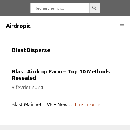
Aller
Bouton de recherche
Recherche
de
au
:
contenu
Airdropic
Me
BlastDisperse
Blast Airdrop Farm – Top 10 Methods
Revealed
8 février 2024
Blast Mainnet LIVE – New …
Lire la suite