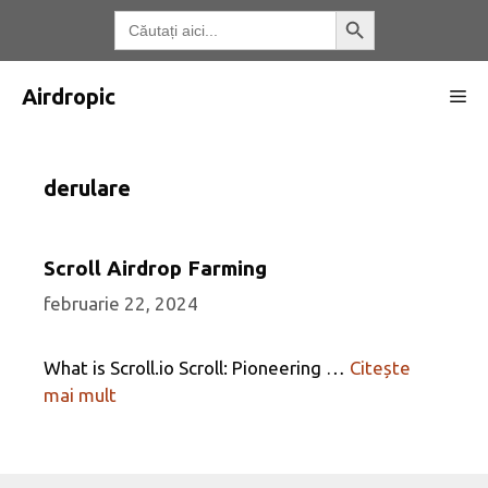
Treci
Butonul de căutare
Căutați:
la
conținut
Airdropic
Me
derulare
Scroll Airdrop Farming
februarie 22, 2024
What is Scroll.io Scroll: Pioneering …
Citește
mai mult