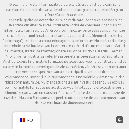
Disclaimer: Toate informațiile pe care le găsiți pe airdropic.com sunt
curatoriate din diferite surse. Întotdeauna faceți propriile cercetări și nu
oferă sfaturi financiare.
Legăturile găsite pe acest site nu sunt verificate, deoarece acestea sunt
selectate din diferite surse. **Nu este vorba de consiliere financiară**
Informațiile furnizate pe Airdropic.com, inclusiv orice subpagini, linkuri sau
orice alt conținut legat de criptomonedele airdrops (denumite colectiv
"Informații"), au doar un scop educațional și informativ. Nu sunt destinate și
nu trebuie să fie înțelese sau interpretate ca fiind sfaturi financiare, sfaturi
de investiții, sfaturi de tranzacționare sau orice alt tip de sfaturi. Termenii
"noi", "ne" și "nostru" se referă la proprietarii, operatorii și colaboratorii
Airdropic.com. Informațiile furnizate pe acest site web nu constituie un sfat
cu privire la meritele investiționale ale cumpărării, vânzării sau deținerii unei
criptomonede specifice sau ale participării la vreun airdrop de
criptomonede. Investițiile în criptomonede sunt volatile și prezintă un risc
ridicat prin natura lor. Nu tranzacționați și nu investiți bazându-vă exclusiv
pe informațiile furnizate pe acest site web. Întotdeauna efectuați propria
diligență și consultați un consilier financiar înainte de a lua orice decizie de
investiții. Nu vom fi responsabili pentru nicio decizie de tranzacționare sau
de investiții luată de dumneavoastră.
RO