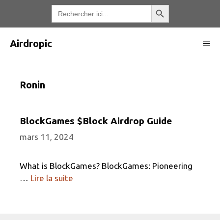
Aller
Bouton de recherche
Recherche
de
au
:
contenu
Airdropic
Me
Ronin
BlockGames $Block Airdrop Guide
mars 11, 2024
What is BlockGames? BlockGames: Pioneering
…
Lire la suite