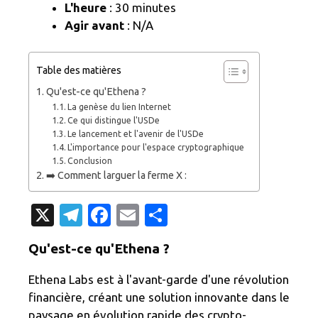
L'heure
: 30 minutes
Agir avant
: N/A
Table des matières
Qu'est-ce qu'Ethena ?
La genèse du lien Internet
Ce qui distingue l'USDe
Le lancement et l'avenir de l'USDe
L'importance pour l'espace cryptographique
Conclusion
➡️ Comment larguer la ferme X :
X
T
Fa
E
P
el
c
m
ar
Qu'est-ce qu'Ethena ?
e
e
ail
ta
gr
b
g
Ethena Labs est à l'avant-garde d'une révolution
financière, créant une solution innovante dans le
a
o
er
paysage en évolution rapide des crypto-