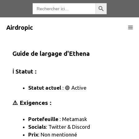
Aller
Bouton de recherche
Recherche
de
au
:
contenu
Airdropic
Me
Guide de largage d'Ethena
ℹ️ Statut :
Statut actuel
: 🟢 Active
⚠️ Exigences :
Portefeuille
: Metamask
Socials
: Twitter & Discord
Prix
: Non mentionné