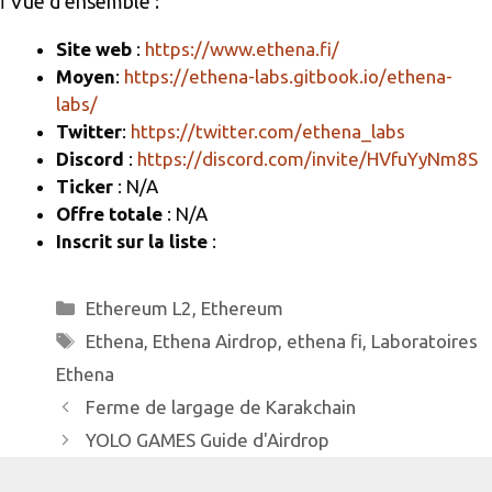
ℹ️ Vue d'ensemble :
a
o
er
m
o
Site web
:
https://www.ethena.fi/
Moyen
:
https://ethena-labs.gitbook.io/ethena-
k
labs/
Twitter
:
https://twitter.com/ethena_labs
Discord
:
https://discord.com/invite/HVfuYyNm8S
Ticker
: N/A
Offre totale
: N/A
Inscrit sur la liste
:
Catégories
Ethereum L2
,
Ethereum
Étiquettes
Ethena
,
Ethena Airdrop
,
ethena fi
,
Laboratoires
Ethena
Ferme de largage de Karakchain
YOLO GAMES Guide d'Airdrop