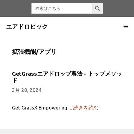
コ
検索ボタン
検
索
ン
す
る：
テ
ン
エアドロピック
メ
ツ
へ
ニ
ス
拡張機能/アプリ
キ
ッ
ュ
プ
GetGrassエアドロップ農法 - トップメソッ
ド
ー
2月 20, 2024
Get GrassX Empowering ...
続きを読む