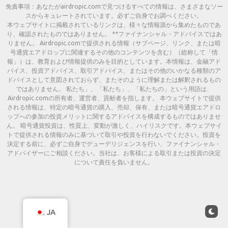
免責事項：あなたがairdropic.comで見つけるすべての情報は、さまざまなソー
スからキュレートされています。必ずご自身でお調べください。
本ウェブサイトに掲載されているリンクは、様々な情報源から集めたものであ
り、確認されたものではありません。 **ファイナンシャル・アドバイスではあ
りません。 Airdropic.comで提供される情報（サブページ、リンク、または暗
号通貨エアドロップに関連するその他のコンテンツを含む）（総称して「情
報」）は、教育および情報提供のみを目的としています。本情報は、金融アド
バイス、投資アドバイス、取引アドバイス、またはその他のいかなる種類のア
ドバイスとして意図されておらず、またそのように理解または解釈されるもの
ではありません。 私たち」、「私たち」、「私たちの」という用語は、
Airdropic.comの所有者、運営者、貢献者を指します。 本ウェブサイトで提供
される情報は、特定の暗号通貨の購入、売却、保有、または暗号通貨エアドロ
ップへの参加の投資メリットに関するアドバイスを構成するものではありませ
ん。 暗号通貨投資は、性質上、変動が激しく、ハイリスクです。本ウェブサイ
トで提供される情報のみに基づいて取引や投資を行わないでください。投資を
決定する前に、必ずご自身でデューデリジェンスを行い、ファイナンシャル・
アドバイザーにご相談ください。当社は、お客様による取引または投資の決定
について責任を負いません。
JA