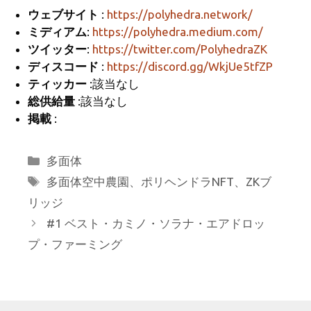
gr
b
ウェブサイト
:
https://polyhedra.network/
a
o
ミディアム
:
https://polyhedra.medium.com/
m
o
ツイッター
:
https://twitter.com/PolyhedraZK
k
ディスコード
:
https://discord.gg/WkjUe5tfZP
ティッカー
:該当なし
総供給量
:該当なし
掲載
:
カ
多面体
テ
タ
多面体空中農園
、
ポリヘンドラNFT
、
ZKブ
ゴ
グ
リッジ
リ
#1 ベスト・カミノ・ソラナ・エアドロッ
ー
プ・ファーミング