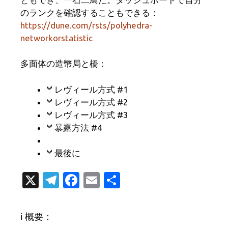
のランクを確認することもできる：
https://dune.com/rsts/polyhedra-
networkorstatistic
多面体の造幣局と橋：
レヴィール方式 #1
レヴィール方式 #2
レヴィール方式 #3
暴露方法 #4
最後に
X
T
Fa
E
共
el
c
m
有
e
e
ail
ℹ️ 概要：