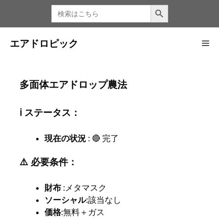
コ
検索ボタン
検
索
ン
す
る：
テ
ン
エアドロピック
メ
ツ
へ
ニ
ス
多面体エアドロップ農法
キ
ッ
ュ
ℹ️ ステータス：
プ
現在の状況
: 🔴 完了
ー
⚠️ 必要条件：
財布
:メタマスク
ソーシャル
:該当なし
価格
:無料＋ガス