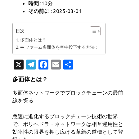
時間
:10分
その前に
: 2025-03-01
目次
多面体とは？
➡️ ファーム多面体を空中投下する方法：
X
T
Fa
E
共
el
c
m
有
多面体とは？
e
e
ail
gr
b
多面体ネットワークでブロックチェーンの最前
線を探る
a
o
m
o
急速に進化するブロックチェーン技術の世界
k
で、ポリヘドラ・ネットワークは相互運用性と
効率性の限界を押し広げる革新の道標として登