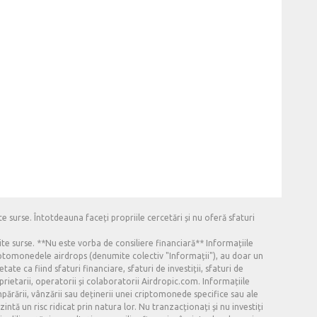
e surse. Întotdeauna faceți propriile cercetări și nu oferă sfaturi
ite surse. **Nu este vorba de consiliere financiară** Informațiile
criptomonedele airdrops (denumite colectiv "Informații"), au doar un
ate ca fiind sfaturi financiare, sfaturi de investiții, sfaturi de
oprietarii, operatorii și colaboratorii Airdropic.com. Informațiile
mpărării, vânzării sau deținerii unei criptomonede specifice sau ale
intă un risc ridicat prin natura lor. Nu tranzacționați și nu investiți