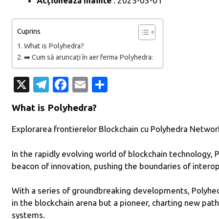
Acționează înainte
: 2025-03-01
Cuprins
What is Polyhedra?
➡️ Cum să aruncați în aer ferma Polyhedra:
X
T
Fa
E
P
el
c
m
ar
What is Polyhedra?
e
e
ail
ta
gr
b
je
Explorarea frontierelor Blockchain cu Polyhedra Networ
a
o
az
In the rapidly evolving world of blockchain technology
m
o
ă
beacon of innovation, pushing the boundaries of interope
k
With a series of groundbreaking developments, Polyhedr
in the blockchain arena but a pioneer, charting new path
systems.