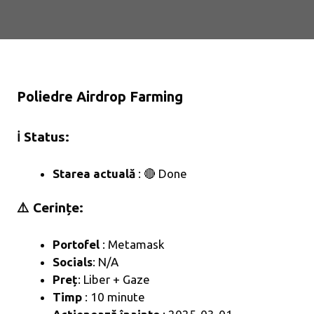
Poliedre Airdrop Farming
ℹ️ Status:
Starea actuală
: 🔴 Done
⚠️ Cerințe:
Portofel
: Metamask
Socials
: N/A
Preț
: Liber + Gaze
Timp
: 10 minute