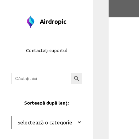
Treci
la
conținut
Airdropic
Contactați suportul
Butonul de căutare
Căutați:
Sortează după lanț:
Categorii