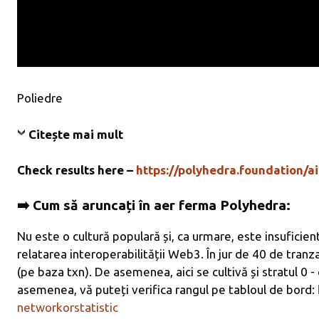
Poliedre
Citește mai mult
Check results here –
https://polyhedra.foundation/a
➡️ Cum să aruncați în aer ferma Polyhedra:
Nu este o cultură populară și, ca urmare, este insuficient
relatarea interoperabilității Web3. În jur de 40 de tranz
(pe baza txn). De asemenea, aici se cultivă și stratul 0 - 
asemenea, vă puteți verifica rangul pe tabloul de bord:
networkorstatistic