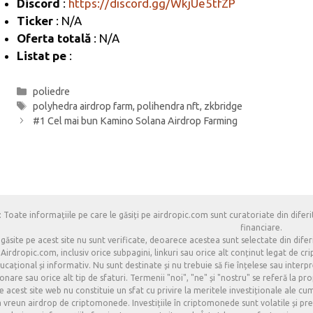
k
Discord
:
https://discord.gg/WkjUe5tfZP
Ticker
: N/A
Oferta totală
: N/A
Listat pe
:
Categorii
poliedre
Etichete
polyhedra airdrop farm
,
polihendra nft
,
zkbridge
#1 Cel mai bun Kamino Solana Airdrop Farming
 Toate informațiile pe care le găsiți pe airdropic.com sunt curatoriate din diferit
financiare.
 găsite pe acest site nu sunt verificate, deoarece acestea sunt selectate din difer
Airdropic.com, inclusiv orice subpagini, linkuri sau orice alt conținut legat de 
cațional și informativ. Nu sunt destinate și nu trebuie să fie înțelese sau interpret
onare sau orice alt tip de sfaturi. Termenii "noi", "ne" și "nostru" se referă la pr
e acest site web nu constituie un sfat cu privire la meritele investiționale ale cu
la vreun airdrop de criptomonede. Investițiile în criptomonede sunt volatile și prez