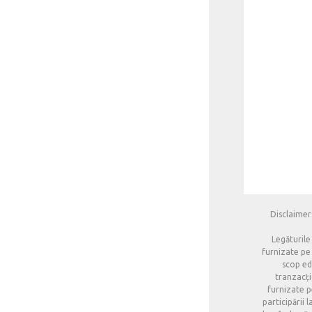
Disclaimer:
Legăturile
furnizate pe 
scop edu
tranzacți
furnizate p
participării 