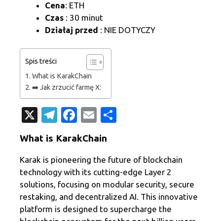
Cena
: ETH
Czas
: 30 minut
Działaj przed
: NIE DOTYCZY
Spis treści
What is KarakChain
➡️ Jak zrzucić farmę X:
X
T
Fa
E
S
el
c
m
h
What is KarakChain
e
e
ail
ar
gr
b
e
Karak is pioneering the future of blockchain
technology with its cutting-edge Layer 2
a
o
solutions, focusing on modular security, secure
m
o
restaking, and decentralized AI. This innovative
k
platform is designed to supercharge the