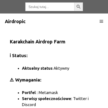
Przejdź
Przycisk wyszukiwania
Wyszukaj:
do
treści
Airdropic
Me
Karakchain Airdrop Farm
ℹ️ Status:
Aktualny status
Aktywny
⚠️ Wymagania:
Portfel
: Metamask
Serwisy społecznościowe
: Twitter i
Discord