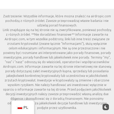
Zastrzeżenie: Wszystkie informacje, które można znaleźć na airdropic.com
pochodzą z różnych źródeł. Zawsze przeprowadzaj własne badania i nie
udzielaj porad finansowych.
Linki znajdujące się na tej stronie nie są zweryfikowane, ponieważ pochodzą
z różnych źródeł. **Nie doradztwo finansowe** Informacje zawarte na
Airdropic.com, w tym wszelkie podstrony, linki lub inne treści związane ze
zrzutami kryptowalut (zwane łącznie "Informacjami"), służą wyłącznie
celom edukacyjnym i informacyjnym. Nie są one przeznaczone i nie
powinny być rozumiane ani interpretowane jako porady finansowe, porady
inwestycyjne, porady handlowe lub jakiekolwiek inne porady. Terminy "my",
"nas" i "nasz" odnoszą się do właścicieli, operatorów i współpracowników
Airdropic.com. Informacje zawarte na tej stronie internetowej nie stanowią
porady dotyczącej zalet inwestycyjnych kupna, sprzedaży lub posiadania
jakiejkolwiek konkretnej kryptowaluty lub uczestnictwa w jakichkolwiek
zrzutach kryptowalut. Inwestycje w kryptowaluty są zmienne i obarczone
wysokim ryzykiem. Nie należy handlować ani inwestować wyłącznie w
oparciu o informacje zawarte na tej stronie. Przed podjęciem jakichkolwiek
decyzji inwestycyjnych należy zawsze przeprowadzić własną analizę due
diligence i skonsultować się z doradcą finansowym. Nie ponosimy
odpowiedzialności za jakiekolwiek decyzje handlowe lub inwestycyjne
PL
podjęte przez użytkownika.