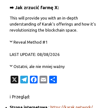
➡️ Jak zrzucić farmę X:
This will provide you with an in-depth
understanding of Karak's offerings and how it's
revolutionizing the blockchain space.
Reveal Method #1
LAST UPDATE: 08/08/2026
Ostatni, ale nie mniej ważny
X
T
Fa
E
S
el
c
m
h
e
e
ail
ar
ℹ️ Przegląd:
gr
b
e
Strona internetowa
:
https://karak.network/