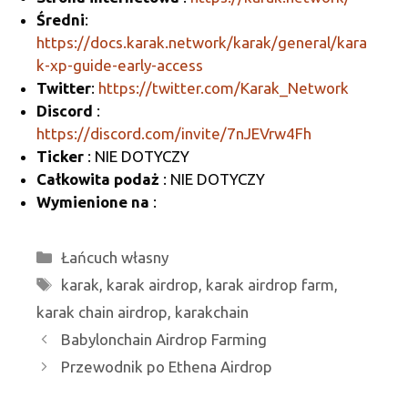
a
o
Średni
:
m
o
https://docs.karak.network/karak/general/kara
k
k-xp-guide-early-access
Twitter
:
https://twitter.com/Karak_Network
Discord
:
https://discord.com/invite/7nJEVrw4Fh
Ticker
: NIE DOTYCZY
Całkowita podaż
: NIE DOTYCZY
Wymienione na
:
Kategorie
Łańcuch własny
Tagi
karak
,
karak airdrop
,
karak airdrop farm
,
karak chain airdrop
,
karakchain
Babylonchain Airdrop Farming
Przewodnik po Ethena Airdrop