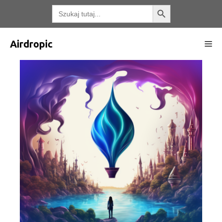
Przejdź
Przycisk wyszukiwania
Wyszukaj:
do
treści
Airdropic
Me