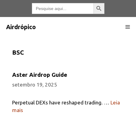
Pular
Botão Pesquisar
Pesquisar
por:
para
o
conteúdo
Airdrópico
Me
BSC
Aster Airdrop Guide
setembro 19, 2025
Perpetual DEXs have reshaped trading. …
Leia
mais