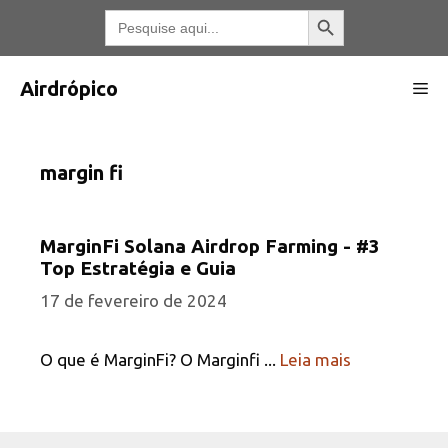
Pular
Botão Pesquisar
Pesquisar
por:
para
o
conteúdo
Airdrópico
Me
margin fi
MarginFi Solana Airdrop Farming - #3
Top Estratégia e Guia
17 de fevereiro de 2024
O que é MarginFi? O Marginfi ...
Leia mais