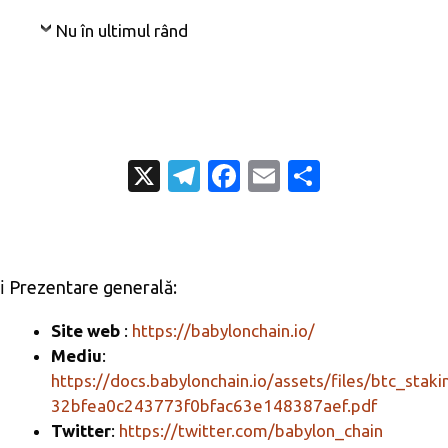
Nu în ultimul rând
X
T
Fa
E
P
el
c
m
ar
e
e
ail
ta
gr
b
je
ℹ️ Prezentare generală:
a
o
az
m
o
ă
Site web
:
https://babylonchain.io/
Mediu
:
k
https://docs.babylonchain.io/assets/files/btc_staki
32bfea0c243773f0bfac63e148387aef.pdf
Twitter
:
https://twitter.com/babylon_chain