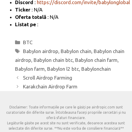
Discord
:
https://discord.com/invite/babylonglobal
Ticker
: N/A
Oferta totală
: N/A
Listat pe
:
Categorii
BTC
Etichete
Babylon airdrop
,
Babylon chain
,
Babylon chain
airdrop
,
Babylon chain btc
,
Babylon chain farm
,
Babylon farm
,
Babylon l2 btc
,
Babylonchain
Scroll Airdrop Farming
Karakchain Airdrop Farm
Disclaimer: Toate informațiile pe care le găsiți pe airdropic.com sunt
curatoriate din diferite surse. Întotdeauna faceți propriile cercetări și nu
oferă sfaturi financiare.
Legăturile găsite pe acest site nu sunt verificate, deoarece acestea sunt
selectate din diferite surse. **Nu este vorba de consiliere financiară**