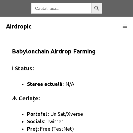
Treci
Butonul de căutare
Căutați:
la
conținut
Airdropic
Me
Babylonchain Airdrop Farming
ℹ️ Status:
Starea actuală
: N/A
⚠️ Cerințe:
Portofel
: UniSat/Xverse
Socials
: Twitter
Preț
: Free (TestNet)