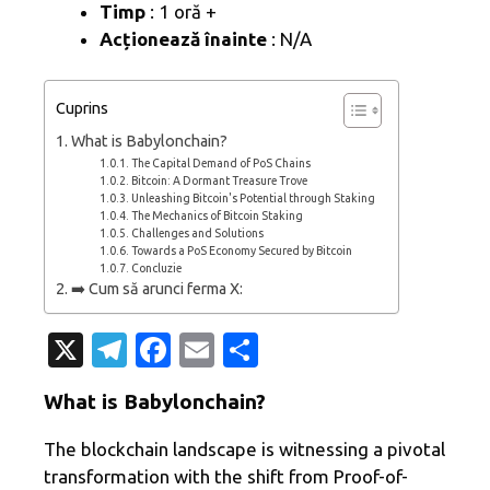
Timp
: 1 oră +
Acționează înainte
: N/A
Cuprins
What is Babylonchain?
The Capital Demand of PoS Chains
Bitcoin: A Dormant Treasure Trove
Unleashing Bitcoin's Potential through Staking
The Mechanics of Bitcoin Staking
Challenges and Solutions
Towards a PoS Economy Secured by Bitcoin
Concluzie
➡️ Cum să arunci ferma X:
X
T
Fa
E
P
el
c
m
ar
What is Babylonchain?
e
e
ail
ta
gr
b
je
The blockchain landscape is witnessing a pivotal
transformation with the shift from Proof-of-