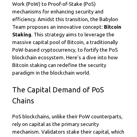
a
o
az
Work (PoW) to Proof-of-Stake (PoS)
m
o
ă
mechanisms for enhancing security and
k
efficiency. Amidst this transition, the Babylon
Team proposes an innovative concept:
Bitcoin
Staking
. This strategy aims to leverage the
massive capital pool of Bitcoin, a traditionally
PoW-based cryptocurrency, to fortify the PoS
blockchain ecosystem. Here's a dive into how
Bitcoin staking can redefine the security
paradigm in the blockchain world.
The Capital Demand of PoS
Chains
PoS blockchains, unlike their PoW counterparts,
rely on capital as the primary security
mechanism. Validators stake their capital, which