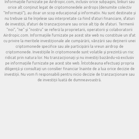
Informațiile furnizate pe Airdropic.com, inclusiv orice subpagini, linkuri sau
orice alt conținut legat de criptomonedele airdrops (denumite colectiv
"Informații"), au doar un scop educațional și informativ. Nu sunt destinate și
nu trebuie să fie înțelese sau interpretate ca fiind sfaturi financiare, sfaturi
de investiții, sfaturi de tranzacționare sau orice alt tip de sfaturi. Termenii
"noi", "ne" și "nostru" se referă la proprietarii, operatorii și colaboratorii
Airdropic.com. Informațiile furnizate pe acest site web nu constituie un sfat
cu privire la meritele investiționale ale cumpărării, vânzării sau deținerii unei
criptomonede specifice sau ale participării la vreun airdrop de
criptomonede. Investițiile în criptomonede sunt volatile și prezintă un risc
ridicat prin natura lor. Nu tranzacționați și nu investiți bazându-vă exclusiv
pe informațiile furnizate pe acest site web. Întotdeauna efectuați propria
diligență și consultați un consilier financiar înainte de a lua orice decizie de
investiții. Nu vom fi responsabili pentru nicio decizie de tranzacționare sau
de investiții luată de dumneavoastră.