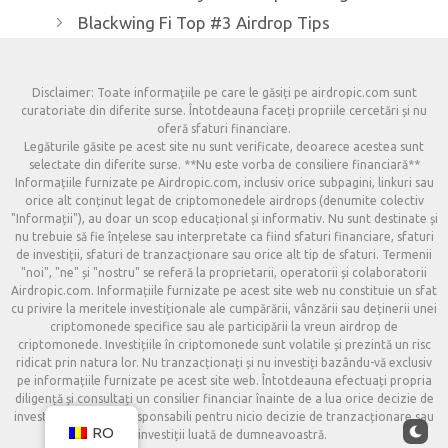
Blackwing Fi Top #3 Airdrop Tips
Disclaimer: Toate informațiile pe care le găsiți pe airdropic.com sunt
curatoriate din diferite surse. Întotdeauna faceți propriile cercetări și nu
oferă sfaturi financiare.
Legăturile găsite pe acest site nu sunt verificate, deoarece acestea sunt
selectate din diferite surse. **Nu este vorba de consiliere financiară**
Informațiile furnizate pe Airdropic.com, inclusiv orice subpagini, linkuri sau
orice alt conținut legat de criptomonedele airdrops (denumite colectiv
"Informații"), au doar un scop educațional și informativ. Nu sunt destinate și
nu trebuie să fie înțelese sau interpretate ca fiind sfaturi financiare, sfaturi
de investiții, sfaturi de tranzacționare sau orice alt tip de sfaturi. Termenii
"noi", "ne" și "nostru" se referă la proprietarii, operatorii și colaboratorii
Airdropic.com. Informațiile furnizate pe acest site web nu constituie un sfat
cu privire la meritele investiționale ale cumpărării, vânzării sau deținerii unei
criptomonede specifice sau ale participării la vreun airdrop de
criptomonede. Investițiile în criptomonede sunt volatile și prezintă un risc
ridicat prin natura lor. Nu tranzacționați și nu investiți bazându-vă exclusiv
pe informațiile furnizate pe acest site web. Întotdeauna efectuați propria
diligență și consultați un consilier financiar înainte de a lua orice decizie de
investiții. Nu vom fi responsabili pentru nicio decizie de tranzacționare sau
RO
de investiții luată de dumneavoastră.