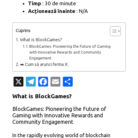
Timp
: 30 de minute
Acționează înainte
: N/A
Cuprins
What is BlockGames?
BlockGames: Pioneering the Future of Gaming
with Innovative Rewards and Community
Engagement
➡️ Cum să arunci ferma X:
X
T
Fa
E
P
el
c
m
ar
What is BlockGames?
e
e
ail
ta
BlockGames: Pioneering the Future of
gr
b
je
Gaming with Innovative Rewards and
a
o
az
Community Engagement
m
o
ă
In the rapidly evolving world of blockchain