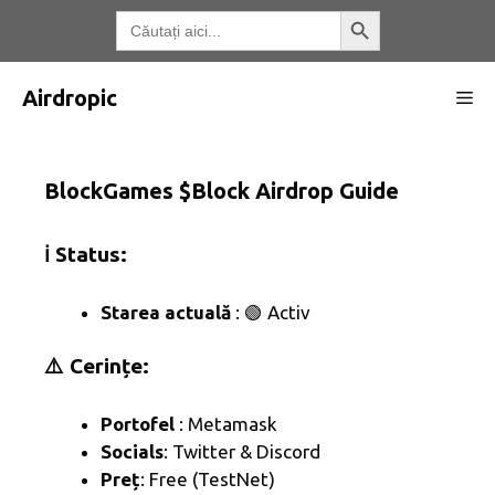
Treci
Butonul de căutare
Căutați:
la
conținut
Airdropic
Me
BlockGames $Block Airdrop Guide
ℹ️ Status:
Starea actuală
: 🟢 Activ
⚠️ Cerințe:
Portofel
: Metamask
Socials
: Twitter & Discord
Preț
: Free (TestNet)