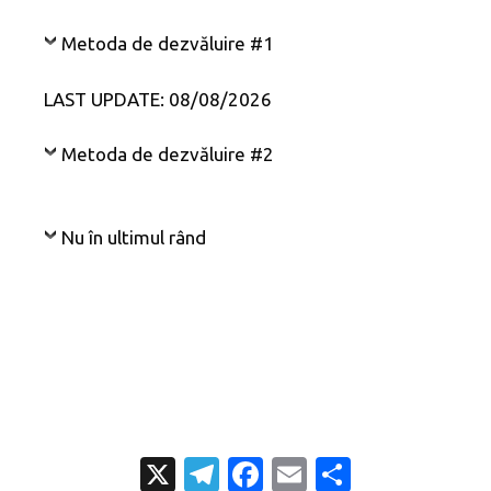
Metoda de dezvăluire #1
LAST UPDATE: 08/08/2026
Metoda de dezvăluire #2
Nu în ultimul rând
X
T
Fa
E
P