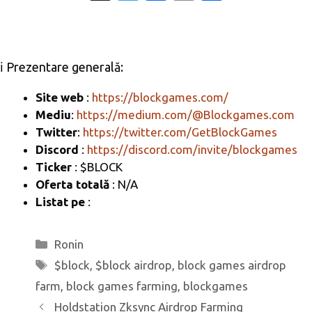
el
c
m
ar
e
e
ail
ta
gr
b
je
ℹ️ Prezentare generală:
a
o
az
m
o
ă
Site web
:
https://blockgames.com/
Mediu
:
https://medium.com/@Blockgames.com
k
Twitter
:
https://twitter.com/GetBlockGames
Discord
:
https://discord.com/invite/blockgames
Ticker
: $BLOCK
Oferta totală
: N/A
Listat pe
:
Categorii
Ronin
Etichete
$block
,
$block airdrop
,
block games airdrop
farm
,
block games farming
,
blockgames
Holdstation Zksync Airdrop Farming