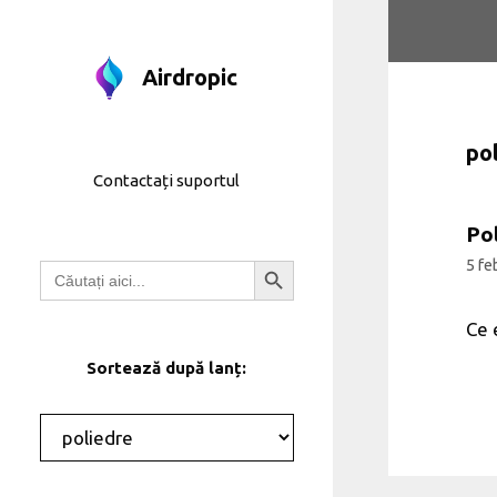
Treci
la
conținut
Airdropic
po
Contactați suportul
Po
Butonul de căutare
5 fe
Căutați:
Ce 
Sortează după lanț:
Categorii