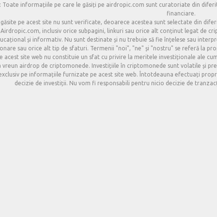
 Toate informațiile pe care le găsiți pe airdropic.com sunt curatoriate din diferit
financiare.
 găsite pe acest site nu sunt verificate, deoarece acestea sunt selectate din difer
Airdropic.com, inclusiv orice subpagini, linkuri sau orice alt conținut legat de 
cațional și informativ. Nu sunt destinate și nu trebuie să fie înțelese sau interpret
onare sau orice alt tip de sfaturi. Termenii "noi", "ne" și "nostru" se referă la pr
e acest site web nu constituie un sfat cu privire la meritele investiționale ale cu
la vreun airdrop de criptomonede. Investițiile în criptomonede sunt volatile și prez
clusiv pe informațiile furnizate pe acest site web. Întotdeauna efectuați propria 
decizie de investiții. Nu vom fi responsabili pentru nicio decizie de tranza