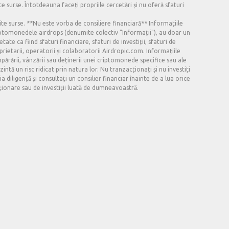
e surse. Întotdeauna faceți propriile cercetări și nu oferă sfaturi
ite surse. **Nu este vorba de consiliere financiară** Informațiile
criptomonedele airdrops (denumite colectiv "Informații"), au doar un
ate ca fiind sfaturi financiare, sfaturi de investiții, sfaturi de
oprietarii, operatorii și colaboratorii Airdropic.com. Informațiile
mpărării, vânzării sau deținerii unei criptomonede specifice sau ale
intă un risc ridicat prin natura lor. Nu tranzacționați și nu investiți
diligență și consultați un consilier financiar înainte de a lua orice
cționare sau de investiții luată de dumneavoastră.