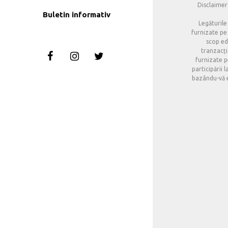
Disclaimer:
Buletin informativ
Legăturile
furnizate pe 
scop edu
tranzacți
furnizate p
participării 
bazându-vă ex