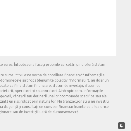
e surse. Întotdeauna faceți propriile cercetări și nu oferă sfaturi
ite surse. **Nu este vorba de consiliere financiară** Informațiile
criptomonedele airdrops (denumite colectiv "Informații"), au doar un
ate ca fiind sfaturi financiare, sfaturi de investiții, sfaturi de
oprietarii, operatorii și colaboratorii Airdropic.com. Informațiile
mpărării, vânzării sau deținerii unei criptomonede specifice sau ale
intă un risc ridicat prin natura lor. Nu tranzacționați și nu investiți
diligență și consultați un consilier financiar înainte de a lua orice
cționare sau de investiții luată de dumneavoastră.