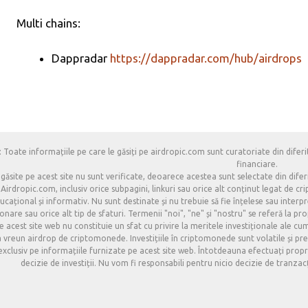
Multi chains:
Dappradar
https://dappradar.com/hub/airdrops
 Toate informațiile pe care le găsiți pe airdropic.com sunt curatoriate din diferit
financiare.
 găsite pe acest site nu sunt verificate, deoarece acestea sunt selectate din difer
Airdropic.com, inclusiv orice subpagini, linkuri sau orice alt conținut legat de 
cațional și informativ. Nu sunt destinate și nu trebuie să fie înțelese sau interpret
onare sau orice alt tip de sfaturi. Termenii "noi", "ne" și "nostru" se referă la pr
e acest site web nu constituie un sfat cu privire la meritele investiționale ale cu
la vreun airdrop de criptomonede. Investițiile în criptomonede sunt volatile și prez
clusiv pe informațiile furnizate pe acest site web. Întotdeauna efectuați propria 
decizie de investiții. Nu vom fi responsabili pentru nicio decizie de tranza