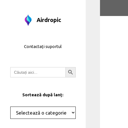
Treci
la
conținut
Airdropic
Contactați suportul
Butonul de căutare
Căutați:
Sortează după lanț:
Categorii