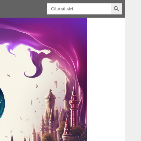
Butonul de căutare
Căutați: