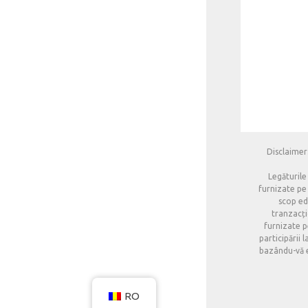
Disclaimer:
Legăturile
furnizate pe 
scop edu
tranzacți
furnizate p
participării 
bazându-vă ex
RO