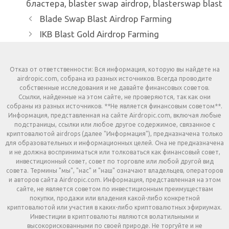
бластера
,
blaster swap airdrop
,
blasterswap blast
Blade Swap Blast Airdrop Farming
IKB Blast Gold Airdrop Farming
Отказ от ответственности: Вся информация, которую вы найдете на
airdropic.com, собрана из разных источников. Всегда проводите
собственные исследования и не давайте финансовых советов.
Ссылки, найденные на этом сайте, не проверяются, так как они
собраны из разных источников. **Не является финансовым советом**.
Информация, представленная на сайте Airdropic.com, включая любые
подстраницы, ссылки или любое другое содержимое, связанное с
криптовалютой airdrops (далее "Информация"), предназначена только
для образовательных и информационных целей. Она не предназначена
и не должна восприниматься или толковаться как финансовый совет,
инвестиционный совет, совет по торговле или любой другой вид
совета. Термины "мы", "нас" и "наш" означают владельцев, операторов
и авторов сайта Airdropic.com. Информация, представленная на этом
сайте, не является советом по инвестиционным преимуществам
покупки, продажи или владения какой-либо конкретной
криптовалютой или участия в каких-либо криптовалютных эфириумах.
Инвестиции в криптовалюты являются волатильными и
высокорискованными по своей природе. Не торгуйте и не