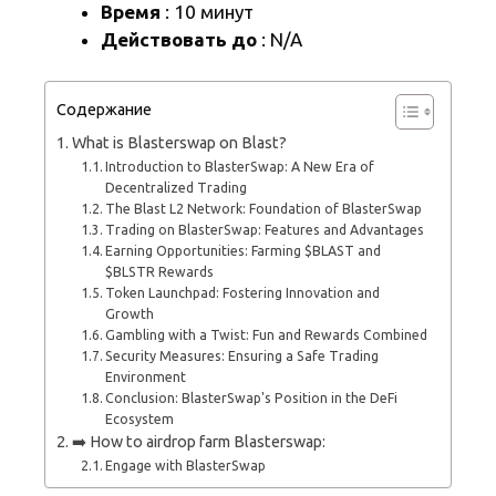
Время
: 10 минут
Действовать до
: N/A
Содержание
What is Blasterswap on Blast?
Introduction to BlasterSwap: A New Era of
Decentralized Trading
The Blast L2 Network: Foundation of BlasterSwap
Trading on BlasterSwap: Features and Advantages
Earning Opportunities: Farming $BLAST and
$BLSTR Rewards
Token Launchpad: Fostering Innovation and
Growth
Gambling with a Twist: Fun and Rewards Combined
Security Measures: Ensuring a Safe Trading
Environment
Conclusion: BlasterSwap's Position in the DeFi
Ecosystem
➡️ How to airdrop farm Blasterswap:
Engage with BlasterSwap