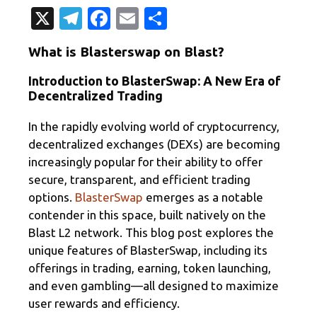
X
T
Fa
E
О
el
c
m
т
What is Blasterswap on Blast?
e
e
ail
п
Introduction to BlasterSwap: A New Era of
gr
b
р
Decentralized Trading
a
o
а
m
o
в
In the rapidly evolving world of cryptocurrency,
decentralized exchanges (DEXs) are becoming
k
и
increasingly popular for their ability to offer
т
secure, transparent, and efficient trading
ь
options.
BlasterSwap
emerges as a notable
contender in this space, built natively on the
Blast L2 network. This blog post explores the
unique features of BlasterSwap, including its
offerings in trading, earning, token launching,
and even gambling—all designed to maximize
user rewards and efficiency.