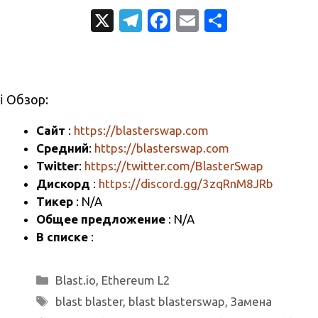
X
T
Fa
E
О
el
c
m
т
e
e
ail
п
gr
b
р
ℹ️ Обзор:
a
o
а
m
o
в
Сайт
:
https://blasterswap.com
Средний
:
https://blasterswap.com
k
и
Twitter
:
https://twitter.com/BlasterSwap
т
Дискорд
:
https://discord.gg/3zqRnM8JRb
ь
Тикер
: N/A
Общее предложение
: N/A
В списке
:
Рубрики
Blast.io
,
Ethereum L2
Метки
blast blaster
,
blast blasterswap
,
Замена