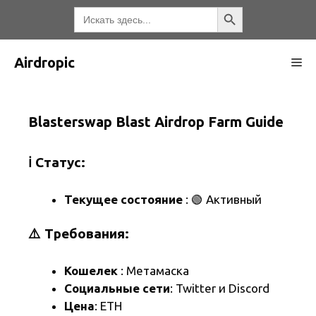
Перейти
Кнопка поиска
Искать:
к
содержимому
Airdropic
М
Blasterswap Blast Airdrop Farm Guide
ℹ️ Статус:
Текущее состояние
: 🟢 Активный
⚠️ Требования:
Кошелек
: Метамаска
Социальные сети
: Twitter и Discord
Цена
: ETH