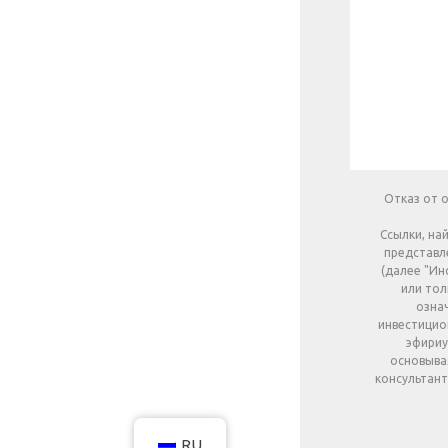
Отказ от о
Ссылки, на
представле
(далее "Ин
или тол
означ
инвестицио
эфириу
основыва
консультант
RU