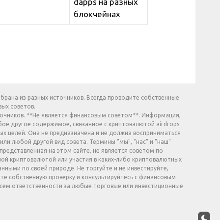
dapps на разных
блокчейнах
обрана из разных источников. Всегда проводите собственные
вых советов.
сточников. **Не является финансовым советом**. Информация,
бое другое содержимое, связанное с криптовалютой airdrops
х целей. Она не предназначена и не должна восприниматься
или любой другой вид совета. Термины "мы", "нас" и "наш"
представленная на этом сайте, не является советом по
ой криптовалютой или участия в каких-либо криптовалютных
ными по своей природе. Не торгуйте и не инвестируйте,
ите собственную проверку и консультируйтесь с финансовым
есем ответственности за любые торговые или инвестиционные
.