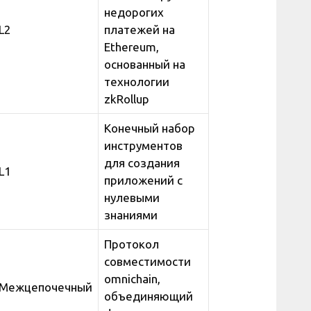
недорогих
L2
платежей на
Ethereum,
основанный на
технологии
zkRollup
Конечный набор
инструментов
для создания
L1
приложений с
нулевыми
знаниями
Протокол
совместимости
omnichain,
Межцепочечный
объединяющий