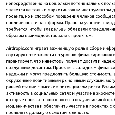
непосредственно на кошельки потенциальных польз
является не только маркетинговым инструментом 
проекта, но и способом поощрения членов сообщес
вовлеченности платформы. Право на участие в эйр
требуется, чтобы владельцы обладали определенн
образом взаимодействовали с проектом.
Airdropic.com играет важнейшую роль в сборе инф
сортируя возможности по уровню финансирования и
гарантирует, что инвесторы получат доступ к над
воздушным десантам. Проекты с солидным финанси
надежны и могут предложить большую стоимость, в
окруженные позитивными рыночными слухами, могу
ранней стадии с высоким потенциалом роста. Взаи
активность в социальных сетях и участие в экосисте
которые повысят ваши шансы на получение airdrop.
мошенничества и обеспечить участие в проектах с
проявлять должную осмотрительность.