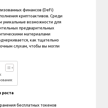
изованных финансов (DeFi)
полнения криптоактивов. Среди
рам уникальные возможности для
чительных предварительных
алитическими материалами
подчеркивается, как тщательно
очным слухам, чтобы вы могли
:
рования:
я роста
транения бесплатных токенов