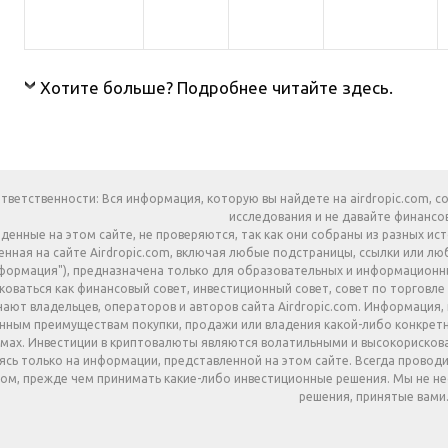
Хотите больше? Подробнее читайте здесь.
тветственности: Вся информация, которую вы найдете на airdropic.com, с
исследования и не давайте финансо
йденные на этом сайте, не проверяются, так как они собраны из разных и
нная на сайте Airdropic.com, включая любые подстраницы, ссылки или лю
формация"), предназначена только для образовательных и информационны
коваться как финансовый совет, инвестиционный совет, совет по торговле 
ают владельцев, операторов и авторов сайта Airdropic.com. Информация, 
нным преимуществам покупки, продажи или владения какой-либо конкретн
мах. Инвестиции в криптовалюты являются волатильными и высокорискован
ясь только на информации, представленной на этом сайте. Всегда провод
ом, прежде чем принимать какие-либо инвестиционные решения. Мы не н
решения, принятые вами