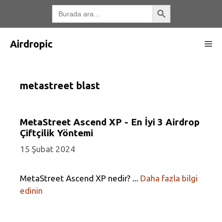
İçeriğe
Arama Düğmesi
Arayın:
atla
Airdropic
Me
metastreet blast
MetaStreet Ascend XP - En İyi 3 Airdrop
Çiftçilik Yöntemi
15 Şubat 2024
MetaStreet Ascend XP nedir? ...
Daha fazla bilgi
edinin