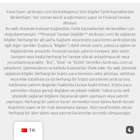
Yasal Uyarı: airdropic.com'da bulduğunuz tüm bilgiler farklı kaynaklardan
derlenmiştir. Her zaman kendi araştırmanızı yapın ve finansal tavsiye
almayın.
Bu web sitesinde bulunan bağlantılar, farklı kaynaklardan derlendikleri için
doğrulanmamıştır. **Finansal Tavsiye Değildir** Airdropic.com'da sağlanan
bilgiler, herhangi bir alt sayfa, bağlantı veya kripto para birimi airdroplarıyla
ilgili diğer içerikler (topluca "Bilgiler") dahil olmak üzere, yalnızca eğitim ve
bilgilendirme amaçlıdır. Finansal tavsiye, yatırım tavsiyesi, alım satım
tavsiyesi veya başka herhangi bir tavsiye olarak anlaşılmayacak veya
yorumlanmayacaktır. "Biz", "bize" ve "bizim" terimleri Airdropic.com'un
sahiplerini, işletmecilerini ve katkıda bulunanları ifade eder. Bu web sitesinde
sağlanan bilgiler, herhangi bir kripto para biriminin satın alınması, satılması
veya elde tutulması ya da herhangi bir kripto para birimi airdrop'una
katılmanın yatırım değerleri hakkında tavsiye teşkil etmez. Kripto para
yatırımları doğası gereği değişken ve yüksek risklidir. Yalnızca bu web
sitesinde sağlanan bilgilere dayanarak işlem yapmayın veya yatırım
yapmayın. Herhangi bir yatırım kararı vermeden önce daima kendi durum
tespitinizi yapın ve bir mali danışmana danışın. Sizin tarafınızdan alınan
herhangi bir alım satım veya yatırım kararından sorumlu olmayacağız.
TR