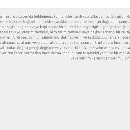
arı: airdropic.com'da bulduğunuz tüm bilgiler farklı kaynaklardan derlenmiştir. H
sinde bulunan bağlantılar, farklı kaynaklardan derlendikleri için doğrulanmamıştır
 alt sayfa, bağlantı veya kripto para birimi airdroplarıyla ilgili diğer içerikler (t
nansal tavsiye, yatırım tavsiyesi, alım satım tavsiyesi veya başka herhangi bir ta
erimleri Airdropic.com'un sahiplerini, işletmecilerini ve katkıda bulunanları ifade 
ın alınması, satılması veya elde tutulması ya da herhangi bir kripto para birimi ai
yatırımları doğası gereği değişken ve yüksek risklidir. Yalnızca bu web sitesinde
 yatırım kararı vermeden önce daima kendi durum tespitinizi yapın ve bir mali da
veya yatırım kararından sorumlu ol