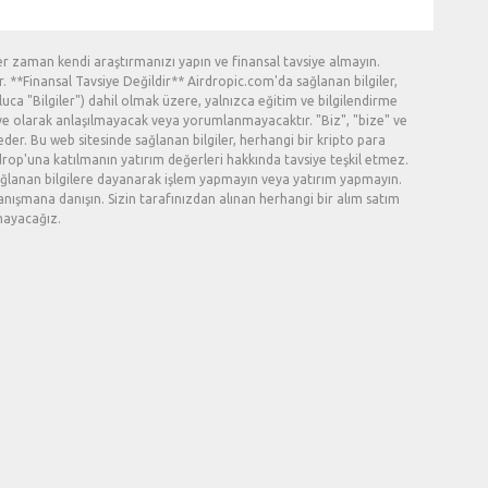
er zaman kendi araştırmanızı yapın ve finansal tavsiye almayın.
. **Finansal Tavsiye Değildir** Airdropic.com'da sağlanan bilgiler,
opluca "Bilgiler") dahil olmak üzere, yalnızca eğitim ve bilgilendirme
vsiye olarak anlaşılmayacak veya yorumlanmayacaktır. "Biz", "bize" ve
eder. Bu web sitesinde sağlanan bilgiler, herhangi bir kripto para
rdrop'una katılmanın yatırım değerleri hakkında tavsiye teşkil etmez.
 sağlanan bilgilere dayanarak işlem yapmayın veya yatırım yapmayın.
nışmana danışın. Sizin tarafınızdan alınan herhangi bir alım satım
mayacağız.