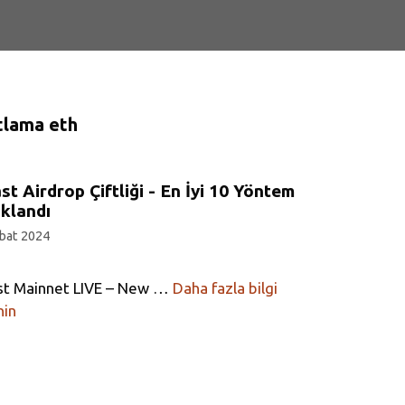
tlama eth
st Airdrop Çiftliği - En İyi 10 Yöntem
klandı
bat 2024
st Mainnet LIVE – New …
Daha fazla bilgi
nin