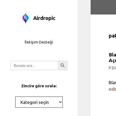
İçeriğe
atla
Airdropic
pa
İletişim Desteği
Bla
Açı
Arama Düğmesi
Arayın:
8 Şu
Bla
Zincire göre sırala:
edi
Kategoriler