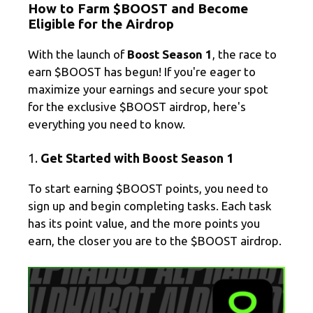
How to Farm $BOOST and Become
e
e
ail
ta
Eligible for the Airdrop
gr
b
g
With the launch of
Boost Season 1
, the race to
a
o
er
earn $BOOST has begun! If you're eager to
m
o
maximize your earnings and secure your spot
k
for the exclusive $BOOST airdrop, here's
everything you need to know.
1.
Get Started with Boost Season 1
To start earning $BOOST points, you need to
sign up and begin completing tasks. Each task
has its point value, and the more points you
earn, the closer you are to the $BOOST airdrop.