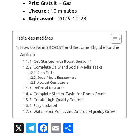
Prix
: Gratuit + Gaz
L'heure
: 10 minutes
Agir avant
: 2025-10-23
Table des matières
How to Farm $BOOST and Become Eligible for the
Airdrop
1. Get Started with Boost Season 1
2. Complete Daily and Social Media Tasks
Daily Tasks
Social Media Engagement
Account Connections
3. Referral Rewards
4. Complete Starter Tasks for Bonus Points
5. Create High-Quality Content
6. Stay Updated
7. Watch Your Points and Airdrop Eligibility Grow
X
T
Fa
E
P
el
c
m
ar