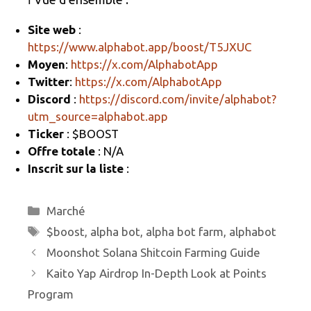
gr
b
g
Site web
:
a
o
er
https://www.alphabot.app/boost/T5JXUC
m
o
Moyen
:
https://x.com/AlphabotApp
k
Twitter
:
https://x.com/AlphabotApp
Discord
:
https://discord.com/invite/alphabot?
utm_source=alphabot.app
Ticker
: $BOOST
Offre totale
: N/A
Inscrit sur la liste
:
Catégories
Marché
Étiquettes
$boost
,
alpha bot
,
alpha bot farm
,
alphabot
Moonshot Solana Shitcoin Farming Guide
Kaito Yap Airdrop In-Depth Look at Points
Program