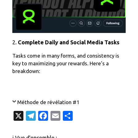
2.
Complete Daily and Social Media Tasks
Tasks come in many forms, and consistency is
key to maximizing your rewards. Here’s a
breakdown:
Méthode de révélation #1
X
T
Fa
E
P
el
c
m
ar
e
e
ail
ta
ℹ️ Vue d'ensemble :