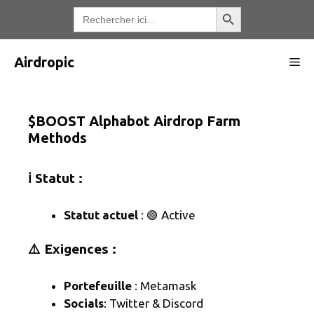
Aller
Bouton de recherche
Recherche
de
au
:
contenu
Airdropic
Me
$BOOST Alphabot Airdrop Farm
Methods
ℹ️ Statut :
Statut actuel
: 🟢 Active
⚠️ Exigences :
Portefeuille
: Metamask
Socials
: Twitter & Discord