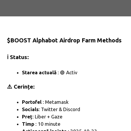
$BOOST Alphabot Airdrop Farm Methods
ℹ️ Status:
Starea actuală
: 🟢 Activ
⚠️ Cerințe:
Portofel
: Metamask
Socials
: Twitter & Discord
Preț
: Liber + Gaze
Timp
: 10 minute