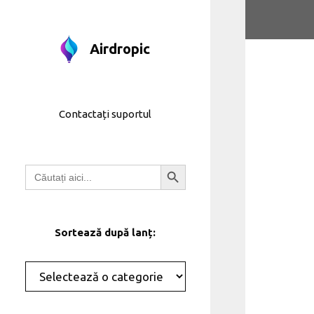
Treci
la
conținut
Airdropic
Contactați suportul
Butonul de căutare
Căutați:
Sortează după lanț:
Categorii