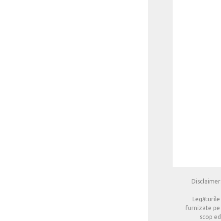
Disclaimer:
Legăturile
furnizate pe 
scop edu