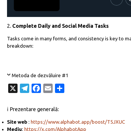
2.
Complete Daily and Social Media Tasks
Tasks come in many forms, and consistency is key to ma
breakdown:
Metoda de dezvăluire #1
X
T
Fa
E
P
el
c
m
ar
e
e
ail
ta
ℹ️ Prezentare generală:
gr
b
je
Site web
:
https://www.alphabot.app/boost/T5JXUC
a
o
az
Mediu
:
https://x.com/AlphabotApp