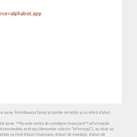
urce=alphabot.app
e surse. Întotdeauna faceți propriile cercetări și nu oferă sfaturi
ite surse. **Nu este vorba de consiliere financiară** Informațiile
criptomonedele airdrops (denumite colectiv "Informații"), au doar un
ate ca fiind sfaturi financiare, sfaturi de investiții, sfaturi de