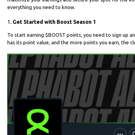
a
o
az
everything you need to know.
m
o
ă
k
1.
Get Started with Boost Season 1
To start earning $BOOST points, you need to sign up an
has its point value, and the more points you earn, the 