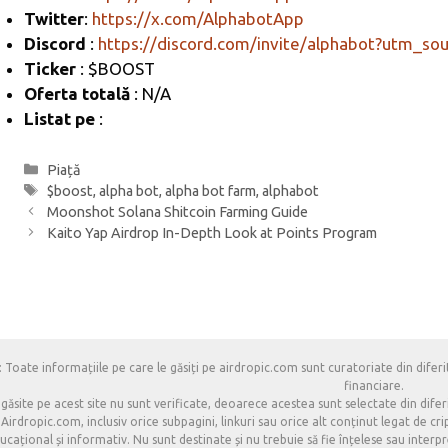
m
o
ă
Twitter
:
https://x.com/AlphabotApp
k
Discord
:
https://discord.com/invite/alphabot?utm_so
Ticker
: $BOOST
Oferta totală
: N/A
Listat pe
:
Categorii
Piață
Etichete
$boost
,
alpha bot
,
alpha bot farm
,
alphabot
Moonshot Solana Shitcoin Farming Guide
Kaito Yap Airdrop In-Depth Look at Points Program
 Toate informațiile pe care le găsiți pe airdropic.com sunt curatoriate din diferit
financiare.
 găsite pe acest site nu sunt verificate, deoarece acestea sunt selectate din difer
Airdropic.com, inclusiv orice subpagini, linkuri sau orice alt conținut legat de 
cațional și informativ. Nu sunt destinate și nu trebuie să fie înțelese sau interpret