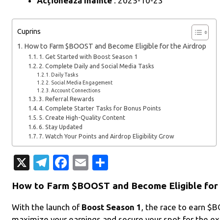
Acționează înainte
: 2025-10-23
Cuprins
How to Farm $BOOST and Become Eligible for the Airdrop
1. Get Started with Boost Season 1
2. Complete Daily and Social Media Tasks
Daily Tasks
Social Media Engagement
Account Connections
3. Referral Rewards
4. Complete Starter Tasks for Bonus Points
5. Create High-Quality Content
6. Stay Updated
7. Watch Your Points and Airdrop Eligibility Grow
X
T
Fa
E
P
el
c
m
ar
How to Farm $BOOST and Become Eligible for 
e
e
ail
ta
gr
b
je
With the launch of
Boost Season 1
, the race to earn $
maximize your earnings and secure your spot for the e