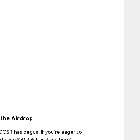
the Airdrop
BOOST has begun! If you're eager to
xclusive $BOOST airdrop, here's