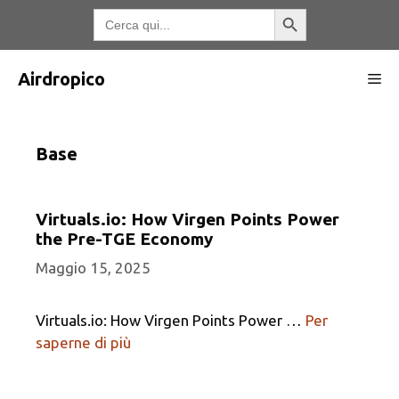
Vai
Pulsante di ricerca
Ricerca
per:
al
contenuto
Airdropico
Me
Base
Virtuals.io: How Virgen Points Power
the Pre-TGE Economy
Maggio 15, 2025
Virtuals.io: How Virgen Points Power …
Per
saperne di più