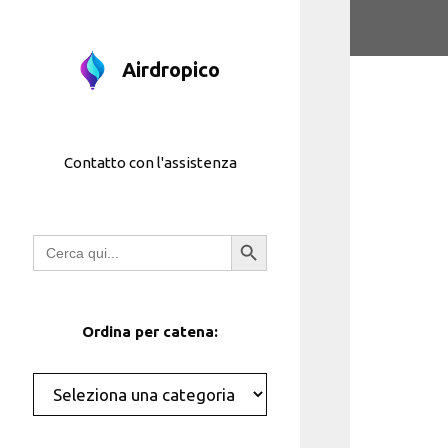
Vai
al
contenuto
Airdropico
Contatto con l'assistenza
Pulsante di ricerca
Ricerca
per:
Ordina per catena:
Categorie