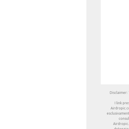
Disclaimer: 
I link pr
Airdropic.c
esclusivament
consul
Airdropic
detenzion