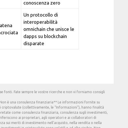
conoscenza zero
Un protocollo di
interoperabilità
atena
omnichain che unisce le
ncrociata
dapps su blockchain
disparate
e fonti. Fate sempre le vostre ricerche e non vi forniamo consigli
 **Non è una consulenza finanziaria** Le informazioni fornite su
i criptovalute (collettivamente, le "Informazioni"), hanno finalità
retate come consulenza finanziaria, consulenza sugli investimenti,
riferiscono ai proprietari, agli operatori e ai collaboratori di
 sui meriti di investimento nell'acquisto, nella vendita o nella
 investimenti in criptovalute sono volatili e ad alto rischio. Non