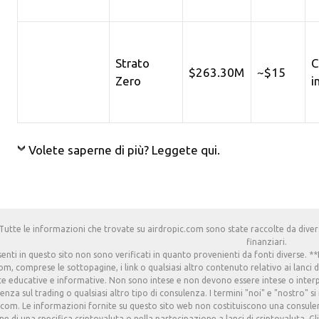
Strato
C
$263.30M
~$15
Zero
i
Volete saperne di più? Leggete qui.
Tutte le informazioni che trovate su airdropic.com sono state raccolte da divers
finanziari.
esenti in questo sito non sono verificati in quanto provenienti da fonti diverse.
om, comprese le sottopagine, i link o qualsiasi altro contenuto relativo ai lanci d
e educative e informative. Non sono intese e non devono essere intese o interp
enza sul trading o qualsiasi altro tipo di consulenza. I termini "noi" e "nostro" si 
.com. Le informazioni fornite su questo sito web non costituiscono una consulenza
e di una specifica criptovaluta o nella partecipazione a lanci di criptovaluta. Gli