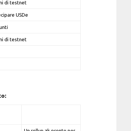
i di testnet
ecipare USDe
punti
i di testnet
to:
Un rollup zk pronto per