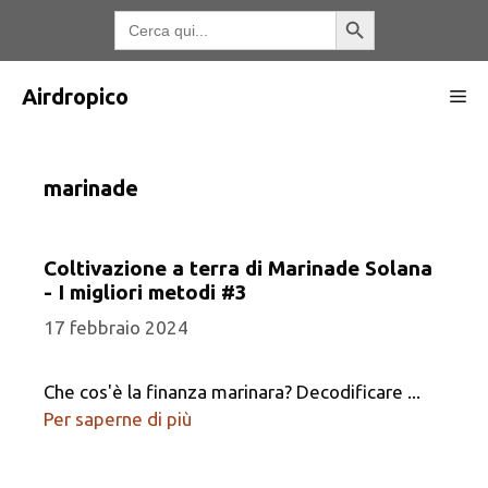
Vai
Pulsante di ricerca
Ricerca
per:
al
contenuto
Airdropico
Me
marinade
Coltivazione a terra di Marinade Solana
- I migliori metodi #3
17 febbraio 2024
Che cos'è la finanza marinara? Decodificare ...
Per saperne di più