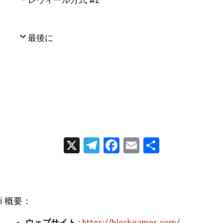
最後に
X
T
Fa
E
共
el
c
m
有
e
e
ail
gr
b
ℹ️ 概要：
a
o
ウェブサイト
:
https://blockgames.com/