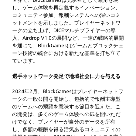
k
し、ゲーム体験を再定義するイノベーション、
コミュニティ参加、報酬システムへの深いコミ
ットメントを示しました。プレイヤーネットワ
ークの立ち上げ、DICEマルチプライヤーの導
入、Airdrop V1.0の展開など、一連の戦略的展開
を通じて、BlockGamesはゲームとブロックチェ
ーン技術の統合における新たな基準を打ち立て
ています。
選手ネットワーク発足で地域社会に力を与える
2024年2月、BlockGamesはプレイヤーネットワ
ークの一般公開を開始し、包括的で報酬主導型
のゲームへの飛躍を意味する節目を迎えた。こ
の開発は、多くのゲーム体験への扉を開いただ
けでなく、プレイヤーが自分のデータを所有
し、多額の報酬を得る活気あるコミュニティの