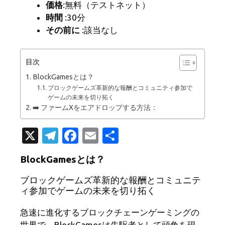
価格
:無料（テストネット）
時間
:30分
その前に
:該当なし
目次
BlockGamesとは？
ブロックゲームズ革新的な報酬とコミュニティ参加で
ゲームの未来を切り拓く
➡️ ファームXをエアドロップする方法：
X
T
Fa
E
共
el
c
m
有
BlockGamesとは？
e
e
ail
ブロックゲームズ革新的な報酬とコミュニテ
gr
b
ィ参加でゲームの未来を切り拓く
a
o
m
o
急速に進化するブロックチェーンゲーミングの
世界で、BlockGamesは先駆者として頭角を現