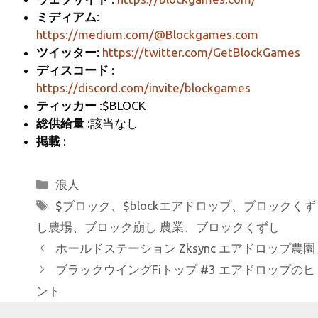
m
o
ミディアム
:
k
https://medium.com/@Blockgames.com
ツイッター
:
https://twitter.com/GetBlockGames
ディスコード
:
https://discord.com/invite/blockgames
ティッカー
:$BLOCK
総供給量
:該当なし
掲載
:
カ
浪人
テ
タ
$ブロック
、
$blockエアドロップ
、
ブロックくず
ゴ
グ
し農場
、
ブロック崩し 農業
、
ブロックくずし
リ
ホールドステーション Zksync エアドロップ農園
ー
ブラックウイングFiトップ #3 エアドロップのヒ
ント