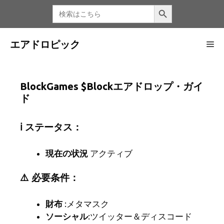
コ
検索ボタン
検
索
ン
す
る：
テ
ン
エアドロピック
メ
ツ
へ
ニ
ス
BlockGames $Blockエアドロップ・ガイ
キ
ド
ッ
ュ
プ
ℹ️ ステータス：
ー
現在の状況
アクティブ
⚠️ 必要条件：
財布
:メタマスク
ソーシャル
:ツイッター＆ディスコード