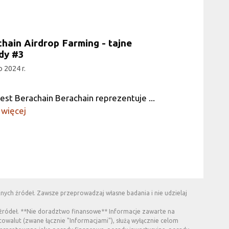
hain Airdrop Farming - tajne
dy #3
o 2024 r.
jest Berachain Berachain reprezentuje ...
 więcej
nych źródeł. Zawsze przeprowadzaj własne badania i nie udzielaj
h źródeł. **Nie doradztwo finansowe** Informacje zawarte na
ptowalut (zwane łącznie "Informacjami"), służą wyłącznie celom