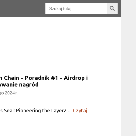
Przycisk wyszukiwania
Wyszukaj:
n Chain - Poradnik #1 - Airdrop i
ywanie nagród
go 2024 r.
's Seal: Pioneering the Layer2 ...
Czytaj