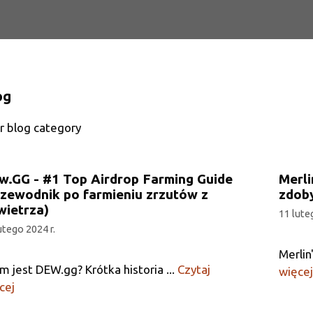
og
r blog category
w.GG - #1 Top Airdrop Farming Guide
Merli
rzewodnik po farmieniu zrzutów z
zdob
wietrza)
11 lute
utego 2024 r.
Merlin
m jest DEW.gg? Krótka historia ...
Czytaj
więcej
cej