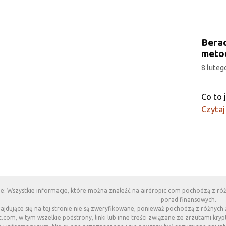
Berac
meto
8 luteg
Co to 
Czytaj
e: Wszystkie informacje, które można znaleźć na airdropic.com pochodzą z róż
porad finansowych.
najdujące się na tej stronie nie są zweryfikowane, ponieważ pochodzą z różnyc
c.com, w tym wszelkie podstrony, linki lub inne treści związane ze zrzutami kry