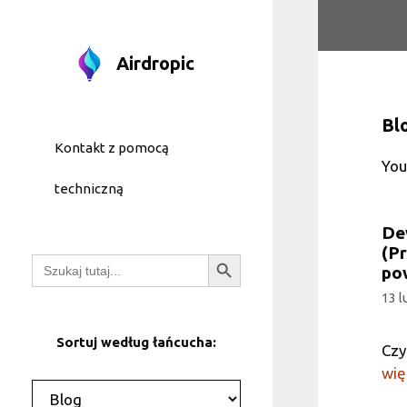
Przejdź
do
treści
Airdropic
Bl
Kontakt z pomocą
You
techniczną
De
(P
Przycisk wyszukiwania
Wyszukaj:
po
13 l
Sortuj według łańcucha:
Czy
wię
Kategorie