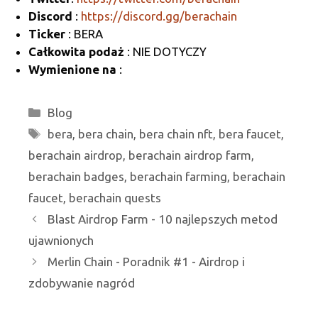
Blast Airdrop Farm - 10 najlepszych metod
ujawnionych
Merlin Chain - Poradnik #1 - Airdrop i
zdobywanie nagród
Zastrzeżenie: Wszystkie informacje, które można znaleźć na airdropic.com
pochodzą z różnych źródeł. Zawsze przeprowadzaj własne badania i nie
udzielaj porad finansowych.
Linki znajdujące się na tej stronie nie są zweryfikowane, ponieważ pochodzą
z różnych źródeł. **Nie doradztwo finansowe** Informacje zawarte na
Airdropic.com, w tym wszelkie podstrony, linki lub inne treści związane ze
zrzutami kryptowalut (zwane łącznie "Informacjami"), służą wyłącznie
celom edukacyjnym i informacyjnym. Nie są one przeznaczone i nie
powinny być rozumiane ani interpretowane jako porady finansowe, porady
inwestycyjne, porady handlowe lub jakiekolwiek inne porady. Terminy "my",
"nas" i "nasz" odnoszą się do właścicieli, operatorów i współpracowników
Airdropic.com. Informacje zawarte na tej stronie internetowej nie stanowią
porady dotyczącej zalet inwestycyjnych kupna, sprzedaży lub posiadania