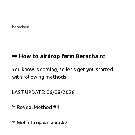
LAST UPDATE: 06/08/2026
Reveal Method #1
Metoda ujawniania #2
Metoda ujawniania #3
Metoda ujawniania #4
Ostatni, ale nie mniej ważny
➡️ Looking for Berachain faucet?
Show faucets #1
X
T
Fa
E
S