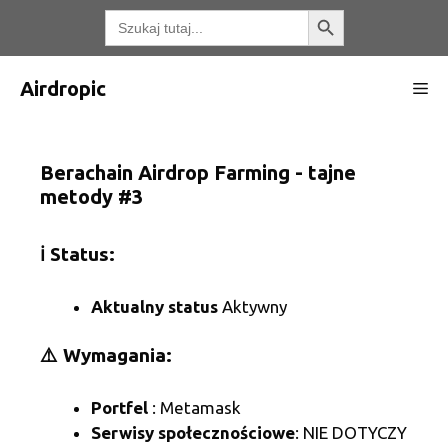
Przejdź
Przycisk wyszukiwania
Wyszukaj:
do
treści
Airdropic
Me
Berachain Airdrop Farming - tajne
metody #3
ℹ️ Status:
Aktualny status
Aktywny
⚠️ Wymagania:
Portfel
: Metamask
Serwisy społecznościowe
: NIE DOTYCZY