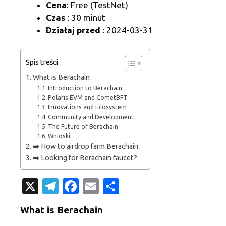
Cena
: Free (TestNet)
Czas
: 30 minut
Działaj przed
: 2024-03-31
Spis treści
What is Berachain
Introduction to Berachain
Polaris EVM and CometBFT
Innovations and Ecosystem
Community and Development
The Future of Berachain
Wnioski
➡️ How to airdrop farm Berachain:
➡️ Looking for Berachain faucet?
X
T
Fa
E
S
el
c
m
h
What is Berachain
e
e
ail
ar