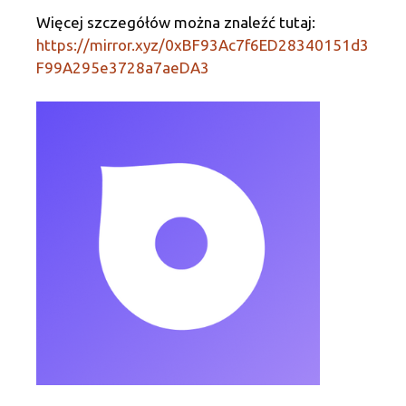
k
Więcej szczegółów można znaleźć tutaj:
https://mirror.xyz/0xBF93Ac7f6ED28340151d3
F99A295e3728a7aeDA3