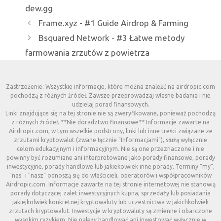
dew.gg
Frame.xyz - #1 Guide Airdrop & Farming
Bsquared Network - #3 Łatwe metody
farmowania zrzutów z powietrza
Zastrzeżenie: Wszystkie informacje, które można znaleźć na airdropic.com
pochodzą z różnych źródeł. Zawsze przeprowadzaj własne badania i nie
udzielaj porad finansowych.
Linki znajdujące się na tej stronie nie są zweryfikowane, ponieważ pochodzą
z różnych źródeł. **Nie doradztwo finansowe** Informacje zawarte na
Airdropic.com, w tym wszelkie podstrony, linki lub inne treści związane ze
zrzutami kryptowalut (zwane łącznie "Informacjami"), służą wyłącznie
celom edukacyjnym i informacyjnym. Nie są one przeznaczone i nie
powinny być rozumiane ani interpretowane jako porady finansowe, porady
inwestycyjne, porady handlowe lub jakiekolwiek inne porady. Terminy "my",
"nas" i "nasz" odnoszą się do właścicieli, operatorów i współpracowników
Airdropic.com. Informacje zawarte na tej stronie internetowej nie stanowią
porady dotyczącej zalet inwestycyjnych kupna, sprzedaży lub posiadania
jakiejkolwiek konkretnej kryptowaluty lub uczestnictwa w jakichkolwiek
zrzutach kryptowalut. Inwestycje w kryptowaluty są zmienne i obarczone
wysokim ryzykiem. Nie należy handlować ani inwestować wyłącznie w