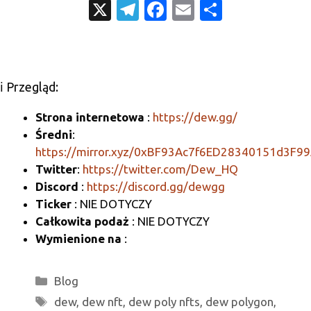
X
T
Fa
E
S
el
c
m
h
e
e
ail
ar
gr
b
e
ℹ️ Przegląd:
a
o
m
o
Strona internetowa
:
https://dew.gg/
Średni
:
k
https://mirror.xyz/0xBF93Ac7f6ED28340151d3F
Twitter
:
https://twitter.com/Dew_HQ
Discord
:
https://discord.gg/dewgg
Ticker
: NIE DOTYCZY
Całkowita podaż
: NIE DOTYCZY
Wymienione na
:
Kategorie
Blog
Tagi
dew
,
dew nft
,
dew poly nfts
,
dew polygon
,