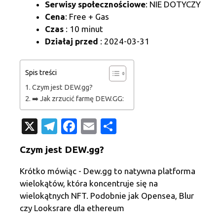
Serwisy społecznościowe
: NIE DOTYCZY
Cena
: Free + Gas
Czas
: 10 minut
Działaj przed
: 2024-03-31
Spis treści
Czym jest DEW.gg?
➡️ Jak zrzucić farmę DEW.GG:
X
T
Fa
E
S
el
c
m
h
Czym jest DEW.gg?
e
e
ail
ar
gr
b
e
Krótko mówiąc - Dew.gg to natywna platforma
wielokątów, która koncentruje się na
a
o
wielokątnych NFT. Podobnie jak Opensea, Blur
m
o
czy Looksrare dla ethereum