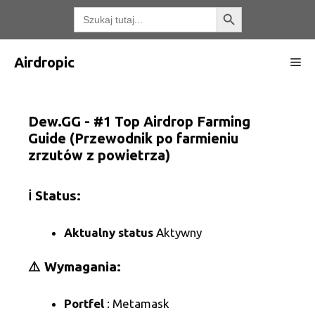
Przejdź
Przycisk wyszukiwania
Wyszukaj:
do
treści
Airdropic
Me
Dew.GG - #1 Top Airdrop Farming
Guide (Przewodnik po farmieniu
zrzutów z powietrza)
ℹ️ Status:
Aktualny status
Aktywny
⚠️ Wymagania:
Portfel
: Metamask