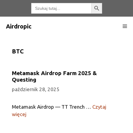
Przejdź
Przycisk wyszukiwania
Wyszukaj:
do
treści
Airdropic
Me
BTC
Metamask Airdrop Farm 2025 &
Questing
październik 28, 2025
Metamask Airdrop — TT Trench …
Czytaj
więcej