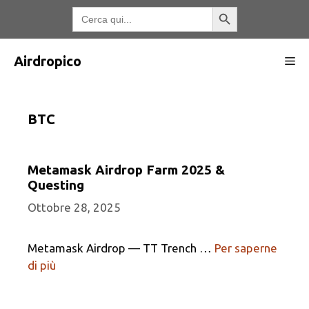
Vai
Pulsante di ricerca
Ricerca
per:
al
contenuto
Airdropico
Me
BTC
Metamask Airdrop Farm 2025 &
Questing
Ottobre 28, 2025
Metamask Airdrop — TT Trench …
Per saperne
di più