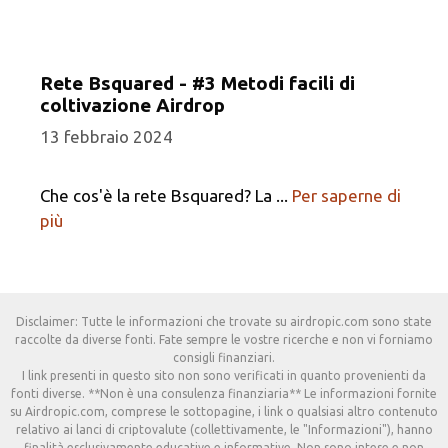
Rete Bsquared - #3 Metodi facili di
coltivazione Airdrop
13 febbraio 2024
Che cos'è la rete Bsquared? La ...
Per saperne di
più
Disclaimer: Tutte le informazioni che trovate su airdropic.com sono state
raccolte da diverse fonti. Fate sempre le vostre ricerche e non vi forniamo
consigli finanziari.
I link presenti in questo sito non sono verificati in quanto provenienti da
fonti diverse. **Non è una consulenza finanziaria** Le informazioni fornite
su Airdropic.com, comprese le sottopagine, i link o qualsiasi altro contenuto
relativo ai lanci di criptovalute (collettivamente, le "Informazioni"), hanno
finalità esclusivamente educative e informative. Non sono intese e non