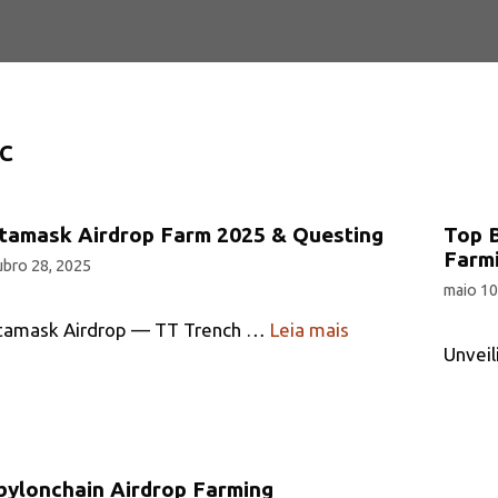
C
tamask Airdrop Farm 2025 & Questing
Top B
Farm
bro 28, 2025
maio 10
amask Airdrop — TT Trench …
Leia mais
Unveil
bylonchain Airdrop Farming