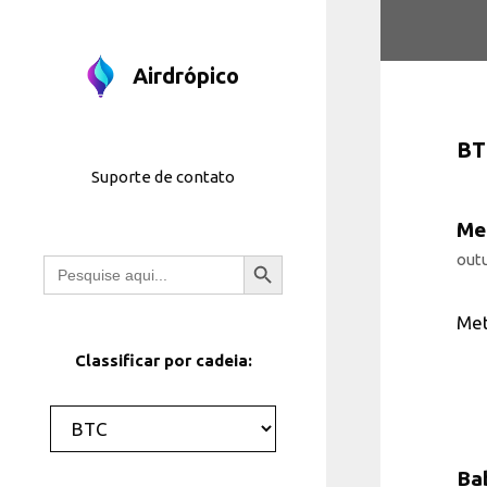
Pular
para
o
Airdrópico
conteúdo
BT
Suporte de contato
Me
Botão Pesquisar
outu
Pesquisar
por:
Met
Classificar por cadeia:
Categorias
Ba