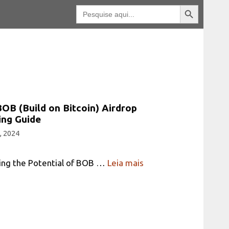
Botão Pesquisar
Pesquisar
por:
OB (Build on Bitcoin) Airdrop
ing Guide
, 2024
ing the Potential of BOB …
Leia mais