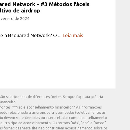
ared Network - #3 Métodos fáceis
ltivo de airdrop
evereiro de 2024
é a Bsquared Network? O ...
Leia mais
ão selecionadas de diferentes fontes. Sempre faça sua própria
inanceiro.
es fontes. **Não é aconselhamento financeiro** As informações
teúdo relacionado a airdrops de criptomoedas (coletivamente, as
e não devem ser entendidas ou interpretadas como aconselhamento
outro tipo de aconselhamento. Os termos "nós", "nos" e "nosso"
es fornecidas neste site não constituem aconselhamento sobre os