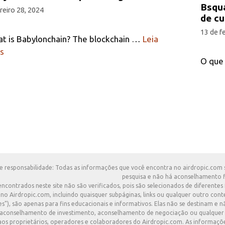
Bsqu
reiro 28, 2024
de cu
13 de f
t is Babylonchain? The blockchain …
Leia
s
O que 
e responsabilidade: Todas as informações que você encontra no airdropic.com s
pesquisa e não há aconselhamento f
 encontrados neste site não são verificados, pois são selecionados de diferent
 no Airdropic.com, incluindo quaisquer subpáginas, links ou qualquer outro con
s"), são apenas para fins educacionais e informativos. Elas não se destinam 
, aconselhamento de investimento, aconselhamento de negociação ou qualquer 
aos proprietários, operadores e colaboradores do Airdropic.com. As informaçõ