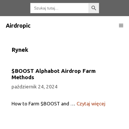
Przejdź
Przycisk wyszukiwania
Wyszukaj:
do
treści
Airdropic
Me
Rynek
$BOOST Alphabot Airdrop Farm
Methods
październik 24, 2024
How to Farm $BOOST and …
Czytaj więcej