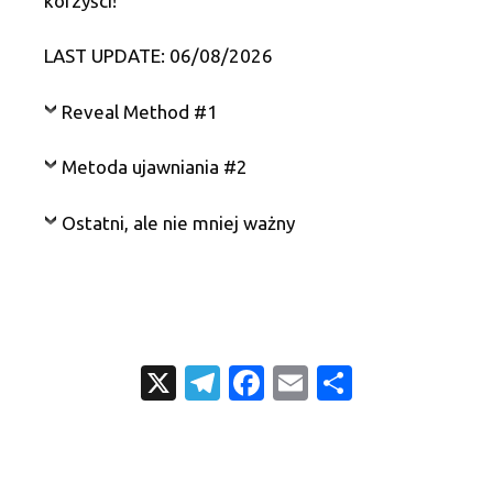
korzyści!
LAST UPDATE: 06/08/2026
Reveal Method #1
Metoda ujawniania #2
Ostatni, ale nie mniej ważny
X
T
Fa
E
S
el
c
m
h
e
e
ail
ar
gr
b
e