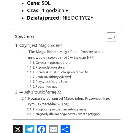
Cena
: SOL
Czas
: 1 godzina +
Działaj przed
: NIE DOTYCZY
Spis treści
Czym jest Magic Eden?
The Magic Behind Magic Eden: Podróż przez
innowacje i społeczność w świecie NFT
Geneza magicznego raju
Przywództwo u steru
Pionierskie usługi dla społeczności NFT
Centrum kultury cyfrowej
Przyszłość Magic Eden
Podsumowując
➡️ Jak zrzucić farmę X:
Poznaj świat nagród Magic Eden: Przewodnik po
tym, jak zarabiać więcej!
Rozpocznij swoją diamentową misję
Nagrody dla każdego poszukiwacza przygód
X
T
Fa
E
S