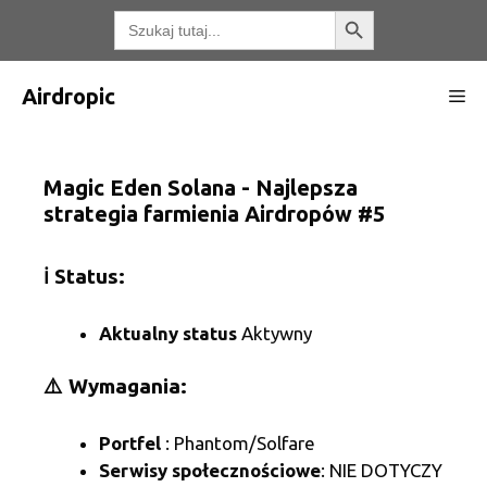
Przejdź
Przycisk wyszukiwania
Wyszukaj:
do
treści
Airdropic
Me
Magic Eden Solana - Najlepsza
strategia farmienia Airdropów #5
ℹ️ Status:
Aktualny status
Aktywny
⚠️ Wymagania:
Portfel
: Phantom/Solfare
Serwisy społecznościowe
: NIE DOTYCZY