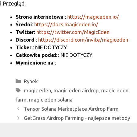
ℹ️ Przegląd:
a
o
m
o
Strona internetowa
:
https://magiceden.io/
Średni
:
https://docs.magiceden.io/
k
Twitter
:
https://twitter.com/MagicEden
Discord
:
https://discord.com/invite/magiceden
Ticker
: NIE DOTYCZY
Całkowita podaż
: NIE DOTYCZY
Wymienione na
:
Kategorie
Rynek
Tagi
magic eden
,
magic eden airdrop
,
magic eden
farm
,
magic eden solana
Tensor Solana Marketplace Airdrop Farm
GetGrass Airdrop Farming - najlepsze metody