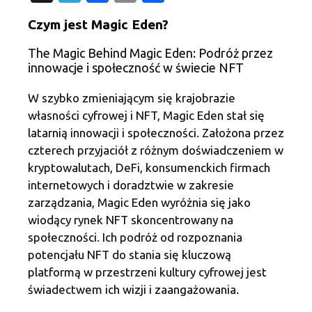
el
c
m
h
Czym jest Magic Eden?
e
e
ail
ar
The Magic Behind Magic Eden: Podróż przez
gr
b
e
innowacje i społeczność w świecie NFT
a
o
m
o
W szybko zmieniającym się krajobrazie
własności cyfrowej i NFT, Magic Eden stał się
k
latarnią innowacji i społeczności. Założona przez
czterech przyjaciół z różnym doświadczeniem w
kryptowalutach, DeFi, konsumenckich firmach
internetowych i doradztwie w zakresie
zarządzania, Magic Eden wyróżnia się jako
wiodący rynek NFT skoncentrowany na
społeczności. Ich podróż od rozpoznania
potencjału NFT do stania się kluczową
platformą w przestrzeni kultury cyfrowej jest
świadectwem ich wizji i zaangażowania.