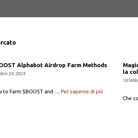
rcato
OOST Alphabot Airdrop Farm Methods
Magic
la co
bre 24, 2024
18 febb
w to Farm $BOOST and …
Per saperne di più
Che co