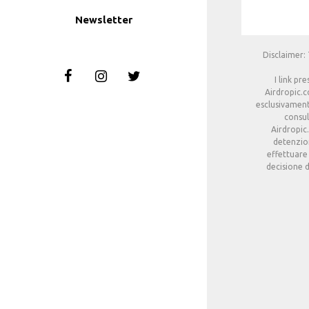
Newsletter
Disclaimer: 
I link pr
Airdropic.c
esclusivament
consul
Airdropic
detenzion
effettuare
decisione d