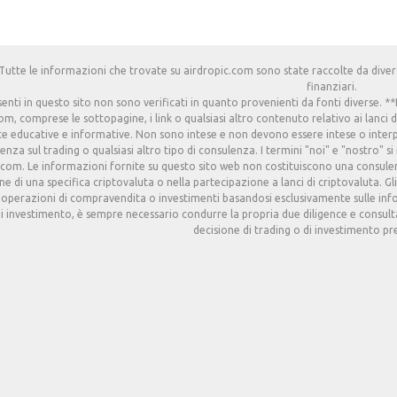
Tutte le informazioni che trovate su airdropic.com sono state raccolte da divers
finanziari.
esenti in questo sito non sono verificati in quanto provenienti da fonti diverse.
om, comprese le sottopagine, i link o qualsiasi altro contenuto relativo ai lanci d
e educative e informative. Non sono intese e non devono essere intese o interp
enza sul trading o qualsiasi altro tipo di consulenza. I termini "noi" e "nostro" si 
.com. Le informazioni fornite su questo sito web non costituiscono una consulenza
e di una specifica criptovaluta o nella partecipazione a lanci di criptovaluta. Gli
 operazioni di compravendita o investimenti basandosi esclusivamente sulle info
i investimento, è sempre necessario condurre la propria due diligence e consult
decisione di trading o di investimento pre