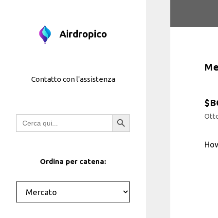
Vai
al
contenuto
Airdropico
Me
Contatto con l'assistenza
$B
Pulsante di ricerca
Otto
Ricerca
per:
Ho
Ordina per catena:
Categorie