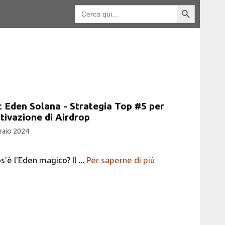
Pulsante di ricerca
Ricerca
per:
 Eden Solana - Strategia Top #5 per
ltivazione di Airdrop
raio 2024
s'è l'Eden magico? Il ...
Per saperne di più