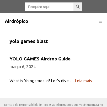
Pular
Botão Pesquisar
Pesquisar
por:
para
o
conteúdo
Airdrópico
Me
yolo games blast
YOLO GAMES Airdrop Guide
março 6, 2024
What is Yologames.io? Let’s dive …
Leia mais
Isenção de responsabilidade: Todas as informações que você encontra no