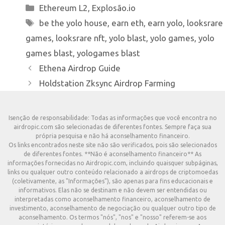
Categorias
Ethereum L2
,
Explosão.io
Tags
be the yolo house
,
earn eth
,
earn yolo
,
looksrare
games
,
looksrare nft
,
yolo blast
,
yolo games
,
yolo
games blast
,
yologames blast
Ethena Airdrop Guide
Holdstation Zksync Airdrop Farming
Isenção de responsabilidade: Todas as informações que você encontra no
airdropic.com são selecionadas de diferentes fontes. Sempre faça sua
própria pesquisa e não há aconselhamento financeiro.
Os links encontrados neste site não são verificados, pois são selecionados
de diferentes fontes. **Não é aconselhamento financeiro** As
informações fornecidas no Airdropic.com, incluindo quaisquer subpáginas,
links ou qualquer outro conteúdo relacionado a airdrops de criptomoedas
(coletivamente, as "Informações"), são apenas para fins educacionais e
informativos. Elas não se destinam e não devem ser entendidas ou
interpretadas como aconselhamento financeiro, aconselhamento de
investimento, aconselhamento de negociação ou qualquer outro tipo de
aconselhamento. Os termos "nós", "nos" e "nosso" referem-se aos