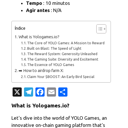
Tempo
: 10 minutos
Agir antes
: N/A
Índice
What is Yologames.io?
The Core of YOLO Games: A Mission to Reward
Built on Blast: The Speed of Light
The Reward System: Generosity Unleashed
The Gaming Suite: Diversity and Excitement
The Essence of YOLO Games
➡️ How to airdrop farm X:
Claim Your $BOOST: An Early Bird Special
X
T
Fa
E
C
el
c
m
o
What is Yologames.io?
e
e
ail
m
gr
b
p
Let's dive into the world of YOLO Games, an
innovative on-chain gaming platform that's