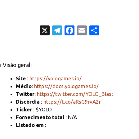
X
T
Fa
E
C
el
c
m
o
e
e
ail
m
gr
b
p
ℹ️ Visão geral:
a
o
ar
m
o
til
Site
:
https://yologames.io/
Médio
:
https://docs.yologames.io/
k
h
Twitter
:
https://twitter.com/YOLO_Blast
ar
Discórdia
:
https://t.co/aRsG9rvA2r
Ticker
: $YOLO
Fornecimento total
: N/A
Listado em
: