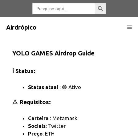
Pular
Botão Pesquisar
Pesquisar
por:
para
o
conteúdo
Airdrópico
Me
YOLO GAMES Airdrop Guide
ℹ️ Status:
Status atual
: 🟢 Ativo
⚠️ Requisitos:
Carteira
: Metamask
Socials
: Twitter
Preço
: ETH