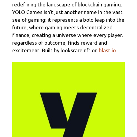
a
o
ar
redefining the landscape of blockchain gaming.
m
o
til
YOLO Games isn't just another name in the vast
k
h
sea of gaming; it represents a bold leap into the
future, where gaming meets decentralized
ar
finance, creating a universe where every player,
regardless of outcome, finds reward and
excitement. Built by
looksrare nft
on
blast.io