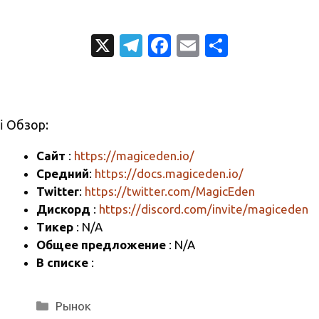
X
T
Fa
E
О
el
c
m
т
e
e
ail
п
gr
b
р
ℹ️ Обзор:
a
o
а
m
o
в
Сайт
:
https://magiceden.io/
Средний
:
https://docs.magiceden.io/
k
и
Twitter
:
https://twitter.com/MagicEden
т
Дискорд
:
https://discord.com/invite/magiceden
ь
Тикер
: N/A
Общее предложение
: N/A
В списке
:
Рубрики
Рынок