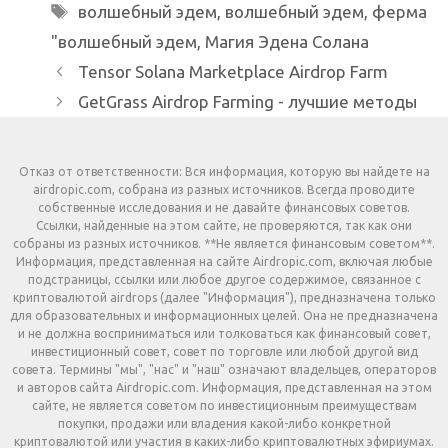
Метки
волшебный эдем
,
волшебный эдем
,
ферма
"волшебный эдем
,
Магия Эдена Солана
Tensor Solana Marketplace Airdrop Farm
GetGrass Airdrop Farming - лучшие методы
Отказ от ответственности: Вся информация, которую вы найдете на
airdropic.com, собрана из разных источников. Всегда проводите
собственные исследования и не давайте финансовых советов.
Ссылки, найденные на этом сайте, не проверяются, так как они
собраны из разных источников. **Не является финансовым советом**.
Информация, представленная на сайте Airdropic.com, включая любые
подстраницы, ссылки или любое другое содержимое, связанное с
криптовалютой airdrops (далее "Информация"), предназначена только
для образовательных и информационных целей. Она не предназначена
и не должна восприниматься или толковаться как финансовый совет,
инвестиционный совет, совет по торговле или любой другой вид
совета. Термины "мы", "нас" и "наш" означают владельцев, операторов
и авторов сайта Airdropic.com. Информация, представленная на этом
сайте, не является советом по инвестиционным преимуществам
покупки, продажи или владения какой-либо конкретной
криптовалютой или участия в каких-либо криптовалютных эфириумах.