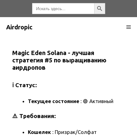
Перейти
Кнопка поиска
Искать:
к
содержимому
Airdropic
М
Magic Eden Solana - лучшая
стратегия #5 по выращиванию
аирдропов
ℹ️ Статус:
Текущее состояние
: 🟢 Активный
⚠️ Требования:
Кошелек
: Призрак/Солфат