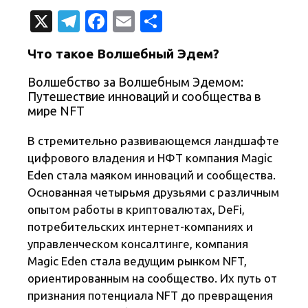
X
T
Fa
E
О
el
c
m
т
Что такое Волшебный Эдем?
e
e
ail
п
Волшебство за Волшебным Эдемом:
gr
b
р
Путешествие инноваций и сообщества в
a
o
а
мире NFT
m
o
в
В стремительно развивающемся ландшафте
k
и
цифрового владения и НФТ компания Magic
т
Eden стала маяком инноваций и сообщества.
ь
Основанная четырьмя друзьями с различным
опытом работы в криптовалютах, DeFi,
потребительских интернет-компаниях и
управленческом консалтинге, компания
Magic Eden стала ведущим рынком NFT,
ориентированным на сообщество. Их путь от
признания потенциала NFT до превращения