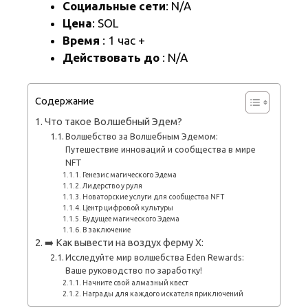
Социальные сети
: N/A
Цена
: SOL
Время
: 1 час +
Действовать до
: N/A
Содержание
Что такое Волшебный Эдем?
Волшебство за Волшебным Эдемом:
Путешествие инноваций и сообщества в мире
NFT
Генезис магического Эдема
Лидерство у руля
Новаторские услуги для сообщества NFT
Центр цифровой культуры
Будущее магического Эдема
В заключение
➡️ Как вывести на воздух ферму X:
Исследуйте мир волшебства Eden Rewards:
Ваше руководство по заработку!
Начните свой алмазный квест
Награды для каждого искателя приключений