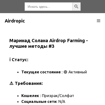
Перейти
Кнопка поиска
Искать:
к
содержимому
Airdropic
М
Маринад Солана Airdrop Farming -
лучшие методы #3
ℹ️ Статус:
Текущее состояние
: 🟢 Активный
⚠️ Требования:
Кошелек
: Призрак/Солфат
Социальные сети
: N/A