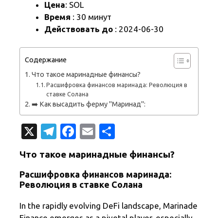
Цена
: SOL
Время
: 30 минут
Действовать до
: 2024-06-30
Содержание
Что такое маринадные финансы?
Расшифровка финансов маринада: Революция в
ставке Солана
➡️ Как высадить ферму "Маринад":
X
T
Fa
E
О
el
c
m
т
Что такое маринадные финансы?
e
e
ail
п
Расшифровка финансов маринада:
gr
b
р
Революция в ставке Солана
a
o
а
m
o
в
In the rapidly evolving DeFi landscape, Marinade
Finance emerges as a pivotal player, especially