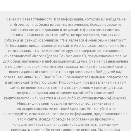
Отказ от ответственности: Вся информация, которую вы найдете на
airdropic.com, собрана из разных источников. Всегда проводите
собственные исследования и не давайте финансовых советов.
Ссылки, найденные на этом сайте, не проверяются, так как они
собраны из разных источников. **Не является финансовым советом**.
Информация, представленная на сайте Airdropic.com, включая любые
подстраницы, ссылки или любое другое содержимое, связанное с
криптовалютой airdrops (далее "Информация"), предназначена только
для образовательных и информационных целей. Она не предназначена
и не должна восприниматься или толковаться как финансовый совет,
инвестиционный совет, совет по торговле или любой другой вид
совета. Термины "мы", "нас" и "наш" означают владельцев, операторов
и авторов сайта Airdropic.com. Информация, представленная на этом
сайте, не является советом по инвестиционным преимуществам
покупки, продажи или владения какой-либо конкретной
криптовалютой или участия в каких-либо криптовалютных эфириумах.
Инвестиции в криптовалюты являются волатильными и
высокорискованными по своей природе. Не торгуйте и не
инвестируйте, основываясь только на информации, представленной на
этом сайте. Всегда проводите собственную проверку и
консультируйтесь с финансовым консультантом, прежде чем
принимать какие-либо инвестиционные решения. Мы не несем