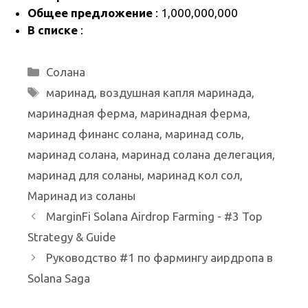
т
Общее предложение
: 1,000,000,000
ь
В списке
:
Рубрики
Солана
Метки
маринад
,
воздушная капля маринада
,
маринадная ферма
,
маринадная ферма
,
маринад финанс солана
,
маринад соль
,
маринад солана
,
маринад солана делегация
,
маринад для соланы
,
маринад кол сол
,
Маринад из соланы
MarginFi Solana Airdrop Farming - #3 Top
Strategy & Guide
Руководство #1 по фармингу аирдропа в
Solana Saga