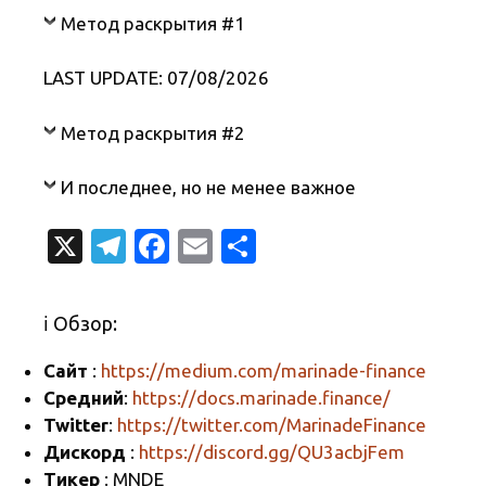
Метод раскрытия #1
LAST UPDATE: 07/08/2026
Метод раскрытия #2
И последнее, но не менее важное
X
T
Fa
E
О
el
c
m
т
e
e
ail
п
ℹ️ Обзор:
gr
b
р
Сайт
:
https://medium.com/marinade-finance
a
o
а
Средний
:
https://docs.marinade.finance/
m
o
в
Twitter
:
https://twitter.com/MarinadeFinance
k
и
Дискорд
:
https://discord.gg/QU3acbjFem
Тикер
: MNDE