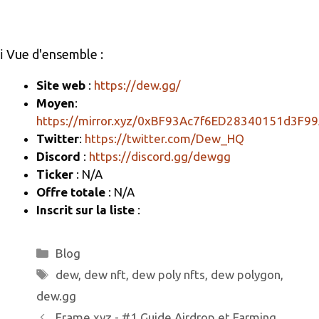
e
e
ail
ta
gr
b
g
ℹ️ Vue d'ensemble :
a
o
er
m
o
Site web
:
https://dew.gg/
Moyen
:
k
https://mirror.xyz/0xBF93Ac7f6ED28340151d3F
Twitter
:
https://twitter.com/Dew_HQ
Discord
:
https://discord.gg/dewgg
Ticker
: N/A
Offre totale
: N/A
Inscrit sur la liste
:
Catégories
Blog
Étiquettes
dew
,
dew nft
,
dew poly nfts
,
dew polygon
,
dew.gg
Frame.xyz - #1 Guide Airdrop et Farming