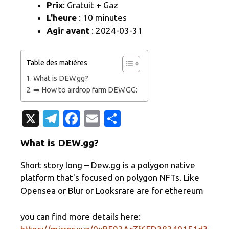
Prix
: Gratuit + Gaz
L'heure
: 10 minutes
Agir avant
: 2024-03-31
Table des matières
What is DEW.gg?
➡️ How to airdrop farm DEW.GG:
X
T
Fa
E
P
el
c
m
ar
What is DEW.gg?
e
e
ail
ta
gr
b
g
Short story long – Dew.gg is a polygon native
platform that's focused on polygon NFTs. Like
a
o
er
Opensea or Blur or Looksrare are for ethereum
m
o
k
you can find more details here: