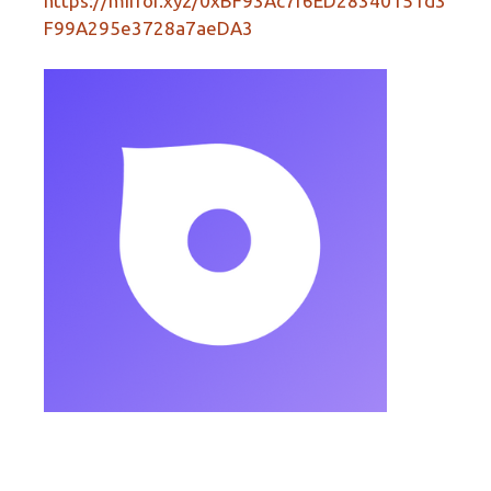
https://mirror.xyz/0xBF93Ac7f6ED28340151d3
F99A295e3728a7aeDA3