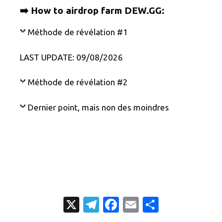
➡️ How to airdrop farm DEW.GG:
Méthode de révélation #1
LAST UPDATE: 09/08/2026
Méthode de révélation #2
Dernier point, mais non des moindres
X
T
Fa
E
P
el
c
m
ar