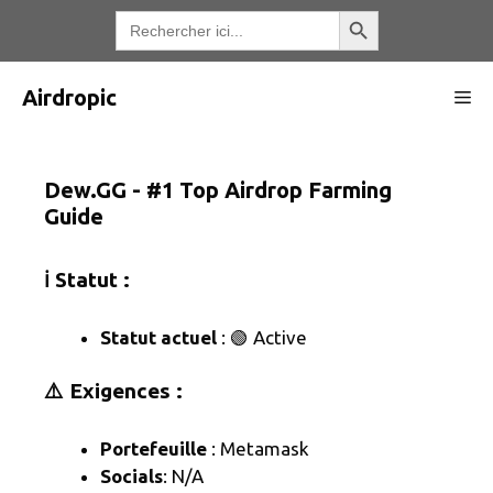
Aller
Bouton de recherche
Recherche
de
au
:
contenu
Airdropic
Me
Dew.GG - #1 Top Airdrop Farming
Guide
ℹ️ Statut :
Statut actuel
: 🟢 Active
⚠️ Exigences :
Portefeuille
: Metamask
Socials
: N/A