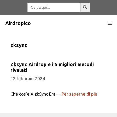
Vai
Pulsante di ricerca
Ricerca
per:
al
contenuto
Airdropico
Me
zksync
Zksync Airdrop e i 5 migliori metodi
rivelati
22 febbraio 2024
Che cos'è X zkSync Era: ...
Per saperne di più