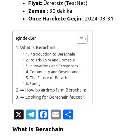
Fiyat
: Ücretsiz (TestNet)
Zaman
: 30 dakika
Önce Harekete Geçin
: 2024-03-31
İçindekiler
What is Berachain
Introduction to Berachain
Polaris EVM and CometBFT
Innovations and Ecosystem
Community and Development
The Future of Berachain
Sonuç
➡️ How to airdrop farm Berachain:
➡️ Looking for Berachain faucet?
X
T
Fa
E
S
el
c
m
h
What is Berachain
e
e
ail
ar