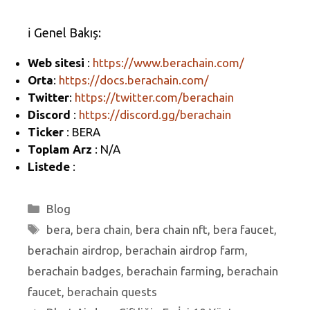
el
c
m
h
e
e
ail
ar
ℹ️ Genel Bakış:
gr
b
e
Web sitesi
:
https://www.berachain.com/
a
o
Orta
:
https://docs.berachain.com/
m
o
Twitter
:
https://twitter.com/berachain
k
Discord
:
https://discord.gg/berachain
Ticker
: BERA
Toplam Arz
: N/A
Listede
:
Kategoriler
Blog
Etiketler
bera
,
bera chain
,
bera chain nft
,
bera faucet
,
berachain airdrop
,
berachain airdrop farm
,
berachain badges
,
berachain farming
,
berachain
faucet
,
berachain quests