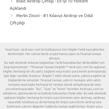
Blast Airdrop Çiftliği - En İyi 10 Yöntem
Açıklandı
Merlin Zinciri - #1 Kılavuz Airdrop ve Ödül
Çiftçiliği
Yasal Uyarı: airdropic.com'da bulduğunuz tüm bilgiler farklı kaynaklardan
derlenmiştir. Her zaman kendi araştırmanızı yapın ve finansal tavsiye
almayın.
Bu web sitesinde bulunan bağlantılar, farklı kaynaklardan derlendikleri için
doğrulanmamıştır. **Finansal Tavsiye Değildir** Airdropic.com'da sağlanan
bilgiler, herhangi bir alt sayfa, bağlantı veya kripto para birimi airdroplarıyla
ilgili diğer içerikler (topluca "Bilgiler") dahil olmak üzere, yalnızca eğitim ve
bilgilendirme amaçlıdır. Finansal tavsiye, yatırım tavsiyesi, alım satım
tavsiyesi veya başka herhangi bir tavsiye olarak anlaşılmayacak veya
yorumlanmayacaktır. "Biz", "bize" ve "bizim" terimleri Airdropic.com'un
sahiplerini, işletmecilerini ve katkıda bulunanları ifade eder. Bu web sitesinde
sağlanan bilgiler, herhangi bir kripto para biriminin satın alınması, satılması
veya elde tutulması ya da herhangi bir kripto para birimi airdrop'una
katılmanın yatırım değerleri hakkında tavsiye teşkil etmez. Kripto para