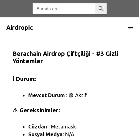
İçeriğe
Arama Düğmesi
Arayın:
atla
Airdropic
Me
Berachain Airdrop Çiftçiliği - #3 Gizli
Yöntemler
ℹ️ Durum:
Mevcut Durum
: 🟢 Aktif
⚠️ Gereksinimler:
Cüzdan
: Metamask
Sosyal Medya
: N/A