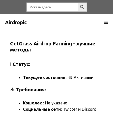
Перейти
Кнопка поиска
Искать:
к
содержимому
Airdropic
М
GetGrass Airdrop Farming - лучшие
методы
ℹ️ Статус:
Текущее состояние
: 🟢 Активный
⚠️ Требования:
Кошелек
: Не указано
Социальные сети
: Twitter и Discord