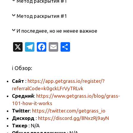
Метод раскрытия #1
Метод раскрытия #1
И последнее, но не менее важное
X
T
Fa
E
О
el
c
m
т
e
e
ail
п
ℹ️ Обзор:
gr
b
р
Сайт
:
https://app.getgrass.io/register/?
a
o
а
referralCode=k0gckLFrVyTRLvk
m
o
в
Средний
:
https://www.getgrass.io/blog/grass-
k
и
101-how-it-works
Twitter
:
https://twitter.com/getgrass_io
т
Дискорд
:
https://discord.gg/8NxzRj9ayN
ь
Тикер
: N/A
Общее предложение
: N/A