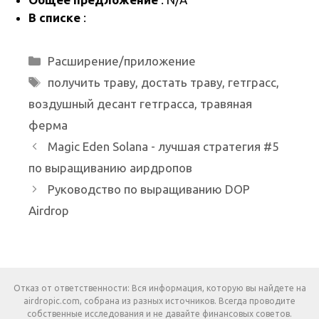
В списке
:
Рубрики
Расширение/приложение
Метки
получить траву
,
достать траву
,
гетграсс
,
воздушный десант гетграсса
,
травяная
ферма
Magic Eden Solana - лучшая стратегия #5
по выращиванию аирдропов
Руководство по выращиванию DOP
Airdrop
Отказ от ответственности: Вся информация, которую вы найдете на
airdropic.com, собрана из разных источников. Всегда проводите
собственные исследования и не давайте финансовых советов.