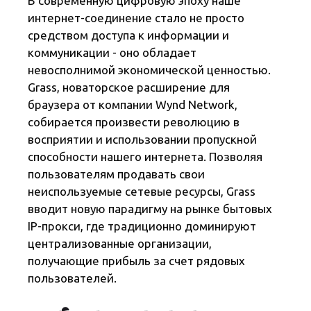
т
В современную цифровую эпоху наше
интернет-соединение стало не просто
ь
средством доступа к информации и
коммуникации - оно обладает
невосполнимой экономической ценностью.
Grass, новаторское расширение для
браузера от компании Wynd Network,
собирается произвести революцию в
восприятии и использовании пропускной
способности нашего интернета. Позволяя
пользователям продавать свои
неиспользуемые сетевые ресурсы, Grass
вводит новую парадигму на рынке бытовых
IP-прокси, где традиционно доминируют
централизованные организации,
получающие прибыль за счет рядовых
пользователей.