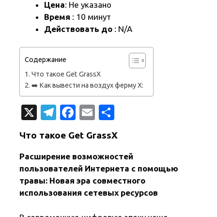
Цена
: Не указано
Время
: 10 минут
Действовать до
: N/A
Содержание
Что такое Get GrassX
➡️ Как вывести на воздух ферму X:
X
T
Fa
E
О
el
c
m
т
Что такое Get GrassX
e
e
ail
п
gr
b
р
Расширение возможностей
пользователей Интернета с помощью
a
o
а
травы: Новая эра совместного
m
o
в
использования сетевых ресурсов
k
и